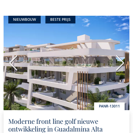
NIEUWBOUW
BESTE PRIJS
Vorige
Volge
PANR-13011
Moderne front line golf nieuwe
ontwikkeling in Guadalmina Alta