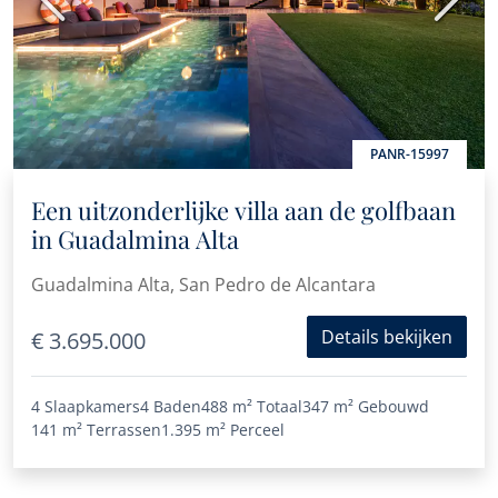
Vorige
Volge
PANR-15997
Een uitzonderlijke villa aan de golfbaan
in Guadalmina Alta
Guadalmina Alta, San Pedro de Alcantara
Details bekijken
€ 3.695.000
4 Slaapkamers
4 Baden
488 m²
Totaal
347 m²
Gebouwd
141 m²
Terrassen
1.395 m²
Perceel