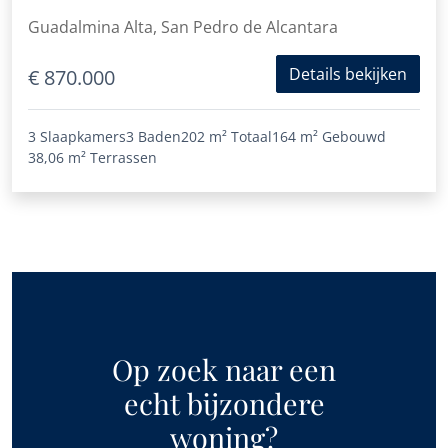
Guadalmina Alta, San Pedro de Alcantara
Details bekijken
€ 870.000
3 Slaapkamers
3 Baden
202 m²
Totaal
164 m²
Gebouwd
38,06 m²
Terrassen
Op zoek naar een
echt bijzondere
woning?