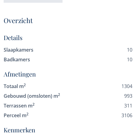
Overzicht
Details
Slaapkamers
10
Badkamers
10
Afmetingen
2
Totaal m
1304
2
Gebouwd (omsloten) m
993
2
Terrassen m
311
2
Perceel m
3106
Kenmerken