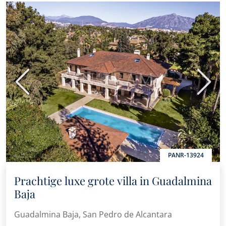
Vorige
Volge
PANR-13924
Prachtige luxe grote villa in Guadalmina
Baja
Guadalmina Baja, San Pedro de Alcantara