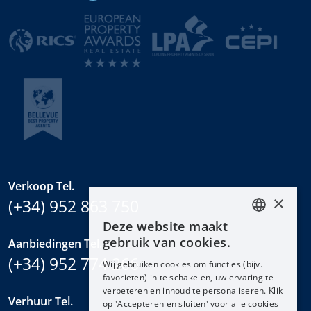
Verkoop Tel.
×
(+34) 952 863 750
Deze website maakt
ENGLISH
gebruik van cookies.
Aanbiedingen Tel.
ESPAÑOL
(+34) 952 774 266
Wij gebruiken cookies om functies (bijv.
DEUTSCH
favorieten) in te schakelen, uw ervaring te
verbeteren en inhoud te personaliseren. Klik
FRANÇAIS
Verhuur Tel.
op 'Accepteren en sluiten' voor alle cookies