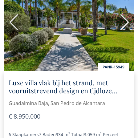
Vorige
Volge
PANR-15949
Luxe villa vlak bij het strand, met
vooruitstrevend design en tijdloze
elegantie in Guadalmina Baja
Guadalmina Baja, San Pedro de Alcantara
€ 8.950.000
6 Slaapkamers
7 Baden
934 m²
Totaal
3.059 m²
Perceel