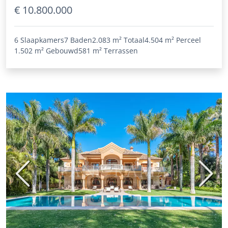
€ 10.800.000
6 Slaapkamers
7 Baden
2.083 m²
Totaal
4.504 m²
Perceel
1.502 m²
Gebouwd
581 m²
Terrassen
Vorige
Volge