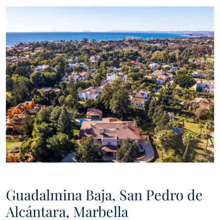
communicatie van Panorama, zullen wij u periodiek informatie
sturen over de ontwikkeling van de vastgoedmarkt in Marbella,
interessant nieuws over bepaalde soorten eigendommen,
nieuwe koopjes, nieuwe eigendommen op de markt, en
Panorama zal deze aan u aanbieden via e-mail of andere
communicatieplatforms..
Guadalmina Baja, San Pedro de
Alcántara, Marbella