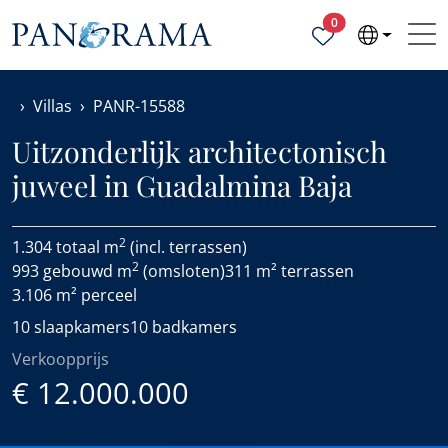
Geselecteerde ei
0
Villas
PANR-15588
Uitzonderlijk architectonisch
juweel in Guadalmina Baja
2
1.304 totaal m
(incl. terrassen)
2
993 gebouwd m
(omsloten)
311 m² terrassen
3.106 m² perceel
10 slaapkamers
10 badkamers
Verkoopprijs
€ 12.000.000