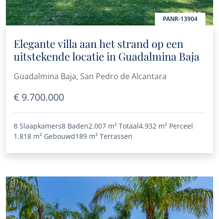
PANR-13904
Elegante villa aan het strand op een
uitstekende locatie in Guadalmina Baja
Guadalmina Baja, San Pedro de Alcantara
€ 9.700.000
8 Slaapkamers
8 Baden
2.007 m²
Totaal
4.932 m²
Perceel
1.818 m²
Gebouwd
189 m²
Terrassen