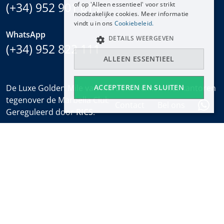
NEDERLANDS
(+34) 952 901 015
of op 'Alleen essentieel' voor strikt
noodzakelijke cookies. Meer informatie
vindt u in ons
Cookiebeleid.
WhatsApp
DETAILS WEERGEVEN
(+34) 952 822 111
ALLEEN ESSENTIEEL
ACCEPTEREN EN SLUITEN
De Luxe Golden Mile van Marbella dekken met kantoren
tegenover de Marbella Club en bij het Puente Romano.
Contact
Bel ons
Gereguleerd door
RICS
.
Kantooruren
Ma-Vr:
9:30 tot 18:00
Zaterdagen:
10:00 tot 14:00 (sales office)
Vakantie:
gesloten
Wekelijkse Eigendomsalert
Ontdek nieuwe eigendommen en het laatste nieuws