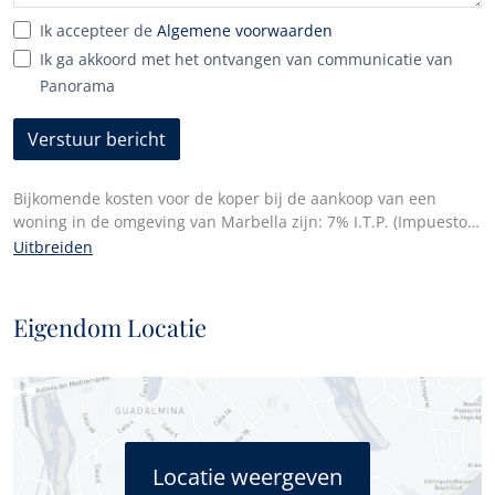
Ik accepteer de
Algemene voorwaarden
Ik ga akkoord met het ontvangen van communicatie van
Panorama
Verstuur bericht
Bijkomende kosten voor de koper bij de aankoop van een
woning in de omgeving van Marbella zijn: 7% I.T.P. (Impuesto
de Transmisiones Patrimoniales) voor alle doorverkochte
Uitbreiden
eigendommen of 10% btw en 1,2% zegelrecht voor nieuwe
eigendommen gekocht van een projectontwikkelaar. Daarnaast
betaalt de koper de notariskosten en de kosten voor het
Eigendom Locatie
registreren van de akten in het kadaster. In overeenstemming
met het decreet van de Junta de Andalucía 218/2005 van 11
oktober, is een kopie van het informatieblad voor dit
onroerend goed beschikbaar op ons hoofdkantoor in Edif.
Centro Expo, Blvd. Alfonso Hohenlohe s/n, 29602 Marbella
(Málaga)..
Locatie weergeven