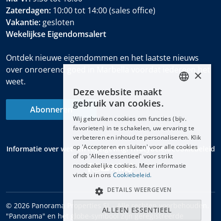
Zaterdagen:
10:00 tot 14:00 (sales office)
Vakantie:
gesloten
Wekelijkse Eigendomsalert
Ontdek nieuwe eigendommen en het laatste nieuws
over onroerend goed in Marbella voordat iedereen het
×
weet.
Deze website maakt
ENGLISH
gebruik van cookies.
Abonneren
ESPAÑOL
Wij gebruiken cookies om functies (bijv.
DEUTSCH
favorieten) in te schakelen, uw ervaring te
verbeteren en inhoud te personaliseren. Klik
FRANÇAIS
op 'Accepteren en sluiten' voor alle cookies
Informatie over wet- en regelgeving
Privacybeleid
Cookiebeleid
NEDERLANDS
of op 'Alleen essentieel' voor strikt
noodzakelijke cookies. Meer informatie
vindt u in ons
Cookiebeleid.
DETAILS WEERGEVEN
© 2026 Panorama Properties SL - Alle rechten voorbehouden.
ALLEEN ESSENTIEEL
"Panorama" en het globe-symbool zijn geregistreerde