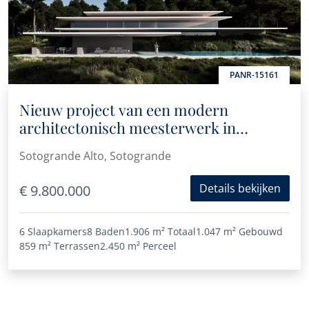
PANR-15161
Nieuw project van een modern
architectonisch meesterwerk in
Sotogrande
Sotogrande Alto, Sotogrande
Details bekijken
€ 9.800.000
6 Slaapkamers
8 Baden
1.906 m²
Totaal
1.047 m²
Gebouwd
859 m²
Terrassen
2.450 m²
Perceel