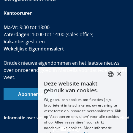
Kantooruren
Ma-Vr:
9:30 tot 18:00
Zaterdagen:
10:00 tot 14:00 (sales office)
Vakantie:
gesloten
Wekelijkse Eigendomsalert
Ontdek nieuwe eigendommen en het laatste nieuws
over onroerend goed in Marbella voordat iedereen het
×
weet.
Deze website maakt
ENGLISH
gebruik van cookies.
Abonneren
ESPAÑOL
Wij gebruiken cookies om functies (bijv.
DEUTSCH
favorieten) in te schakelen, uw ervaring te
verbeteren en inhoud te personaliseren. Klik
FRANÇAIS
op 'Accepteren en sluiten' voor alle cookies
Informatie over wet- en regelgeving
Privacybeleid
Cookiebeleid
NEDERLANDS
of op 'Alleen essentieel' voor strikt
noodzakelijke cookies. Meer informatie