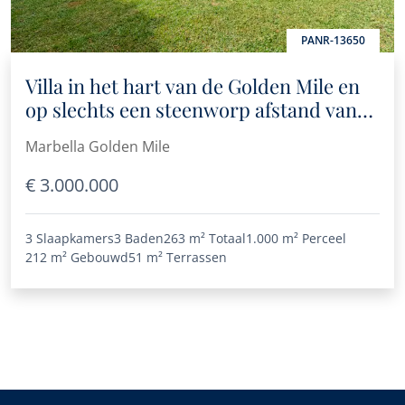
PANR-13650
Villa in het hart van de Golden Mile en
op slechts een steenworp afstand van
het strand
Marbella Golden Mile
€ 3.000.000
3 Slaapkamers
3 Baden
263 m²
Totaal
1.000 m²
Perceel
212 m²
Gebouwd
51 m²
Terrassen