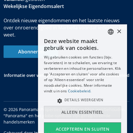
Wekelijkse Eigendomsalert
Ontdek nieuwe eigendommen en het laatste nieuws
over onroerend goed in Marbella voordat iedereen het
×
weet.
Deze website maakt
ENGLISH
gebruik van cookies.
Abonneren
ESPAÑOL
Wij gebruiken cookies om functies (bijv.
DEUTSCH
favorieten) in te schakelen, uw ervaring te
verbeteren en inhoud te personaliseren. Klik
FRANÇAIS
op 'Accepteren en sluiten' voor alle cookies
Informatie over wet- en regelgeving
Privacybeleid
Cookiebeleid
NEDERLANDS
of op 'Alleen essentieel' voor strikt
noodzakelijke cookies. Meer informatie
vindt u in ons
Cookiebeleid.
DETAILS WEERGEVEN
© 2026 Panorama Properties SL - Alle rechten voorbehouden.
ALLEEN ESSENTIEEL
"Panorama" en het globe-symbool zijn geregistreerde
handelsmerken
ACCEPTEREN EN SLUITEN
Gebouwd door
inmoba.com