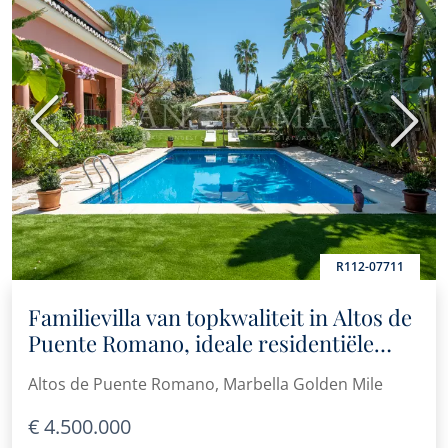
Vorige
Volge
R112-07711
Familievilla van topkwaliteit in Altos de
Puente Romano, ideale residentiële
locatie aan de Golden Mile
Altos de Puente Romano, Marbella Golden Mile
€ 4.500.000