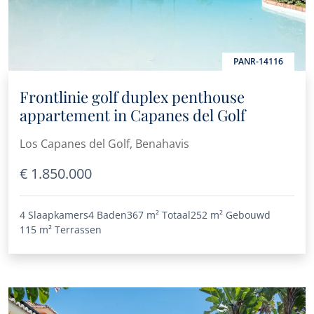
PANR-14116
Frontlinie golf duplex penthouse
appartement in Capanes del Golf
Los Capanes del Golf, Benahavis
€ 1.850.000
4 Slaapkamers
4 Baden
367 m²
Totaal
252 m²
Gebouwd
115 m²
Terrassen