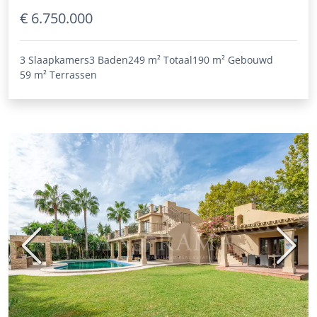
€ 6.750.000
3 Slaapkamers
3 Baden
249 m²
Totaal
190 m²
Gebouwd
59 m²
Terrassen
Vorige
Volge