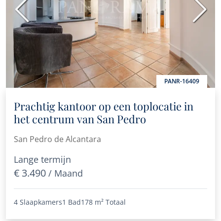
Vorige
Volge
PANR-16409
Prachtig kantoor op een toplocatie in
het centrum van San Pedro
San Pedro de Alcantara
Lange termijn
€ 3.490
/ Maand
4 Slaapkamers
1 Bad
178 m²
Totaal