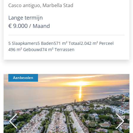
van de oude stad
Casco antiguo, Marbella Stad
Lange termijn
€ 9.000
/ Maand
5 Slaapkamers
5 Baden
571 m²
Totaal
2.042 m²
Perceel
496 m²
Gebouwd
74 m²
Terrassen
Aanbevolen
Vorige
Volge