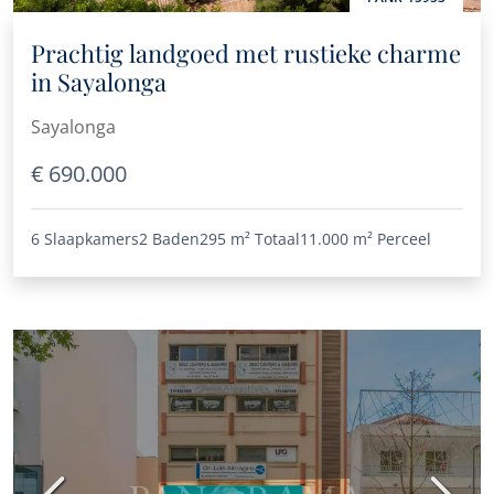
Prachtig landgoed met rustieke charme
in Sayalonga
Sayalonga
€ 690.000
6 Slaapkamers
2 Baden
295 m²
Totaal
11.000 m²
Perceel