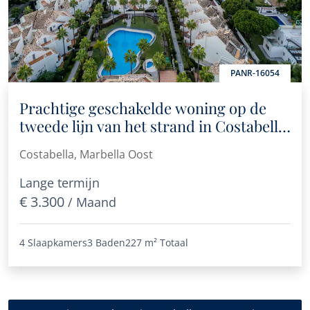
PANR-16054
Prachtige geschakelde woning op de
tweede lijn van het strand in Costabella,
Oost-Marbella
Costabella, Marbella Oost
Lange termijn
€ 3.300
/ Maand
4 Slaapkamers
3 Baden
227 m²
Totaal