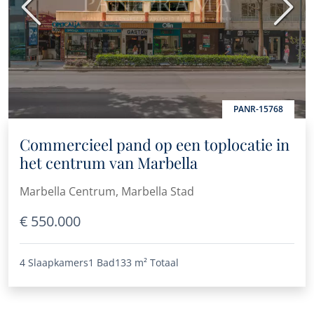
Vorige
Volge
PANR-15768
Commercieel pand op een toplocatie in
het centrum van Marbella
Marbella Centrum, Marbella Stad
€ 550.000
4 Slaapkamers
1 Bad
133 m²
Totaal