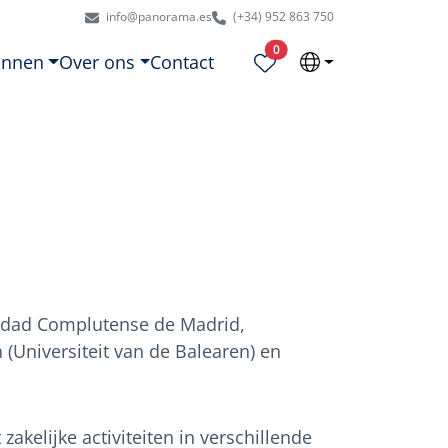
info@panorama.es
(+34) 952 863 750
Geselecteerde eigendommen
0
onnen
Over ons
Contact
idad Complutense de Madrid,
en (Universiteit van de Balearen) en
kelijke activiteiten in verschillende