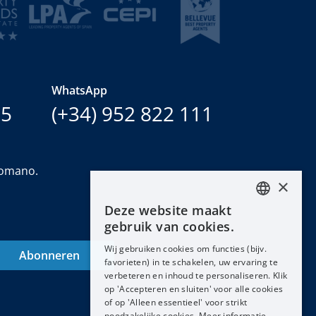
WhatsApp
15
(+34) 952 822 111
Romano.
×
Deze website maakt
ENGLISH
gebruik van cookies.
ESPAÑOL
Wij gebruiken cookies om functies (bijv.
Abonneren
DEUTSCH
favorieten) in te schakelen, uw ervaring te
verbeteren en inhoud te personaliseren. Klik
FRANÇAIS
op 'Accepteren en sluiten' voor alle cookies
NEDERLANDS
of op 'Alleen essentieel' voor strikt
noodzakelijke cookies. Meer informatie