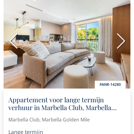
Vorige
Volge
PANR-14280
Appartement voor lange termijn
verhuur in Marbella Club, Marbella
Golden Mile
Marbella Club, Marbella Golden Mile
Lange termijn