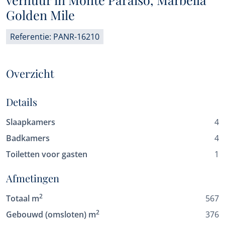
Golden Mile
Referentie: PANR-16210
Overzicht
Details
Slaapkamers
4
Badkamers
4
Toiletten voor gasten
1
Afmetingen
2
Totaal m
567
2
Gebouwd (omsloten) m
376