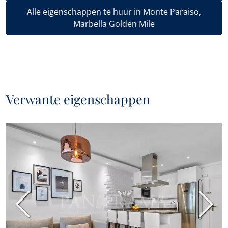
Alle eigenschappen te huur in Monte Paraiso,
Marbella Golden Mile
Verwante eigenschappen
Vorige
Volge