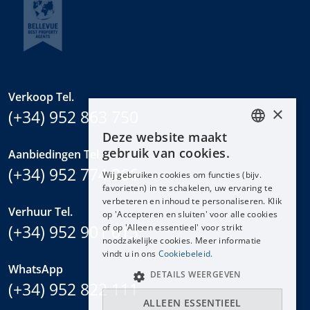
Verkoop Tel.
×
(+34) 952 863 750
Deze website maakt
ENGLISH
gebruik van cookies.
Aanbiedingen Tel.
ESPAÑOL
(+34) 952 774 266
Wij gebruiken cookies om functies (bijv.
DEUTSCH
favorieten) in te schakelen, uw ervaring te
verbeteren en inhoud te personaliseren. Klik
FRANÇAIS
Verhuur Tel.
op 'Accepteren en sluiten' voor alle cookies
NEDERLANDS
(+34) 952 901 015
of op 'Alleen essentieel' voor strikt
noodzakelijke cookies. Meer informatie
vindt u in ons
Cookiebeleid.
WhatsApp
DETAILS WEERGEVEN
(+34) 952 822 111
ALLEEN ESSENTIEEL