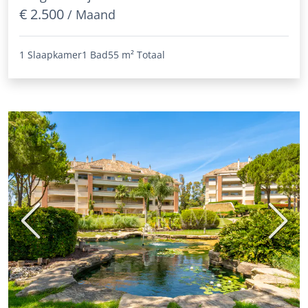
€ 2.500
/ Maand
1 Slaapkamer
1 Bad
55 m²
Totaal
Vorige
Volge