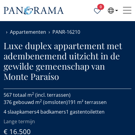
Geselecteerde ei
0
Appartementen
PANR-16210
Luxe duplex appartement met
adembenemend uitzicht in de
gewilde gemeenschap van
Monte Paraíso
2
567 totaal m
(incl. terrassen)
2
376 gebouwd m
(omsloten)
191 m² terrassen
4 slaapkamers
4 badkamers
1 gastentoiletten
Lange termijn
€ 16.500