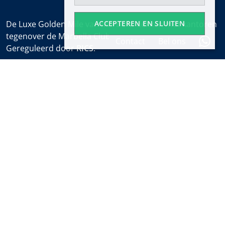
ACCEPTEREN EN SLUITEN
De Luxe Golden Mile van Marbella dekken met kantoren
tegenover de Marbella Club en bij het Puente Romano.
Contact
Bel ons
Gereguleerd door
RICS
.
Kantooruren
Ma-Vr:
9:30 tot 18:00
Zaterdagen:
10:00 tot 14:00 (sales office)
Vakantie:
gesloten
Wekelijkse Eigendomsalert
Ontdek nieuwe eigendommen en het laatste nieuws
over onroerend goed in Marbella voordat iedereen het
weet.
Abonneren