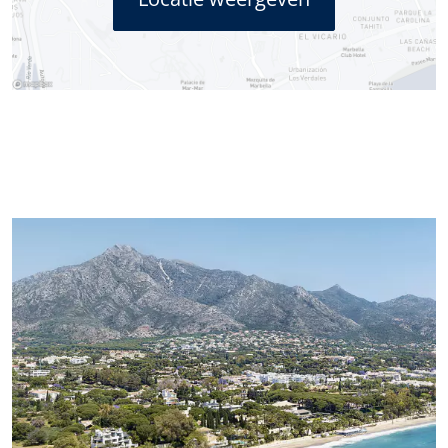
gepresenteerde visuele informatie. We raden
geïnteresseerden ten zeerste aan een bezoek te brengen aan
de woning om de staat en de kenmerken van de woning
persoonlijk te beoordelen voordat ze een huurbeslissing
nemen..
De contactgegevens die u in dit formulier opneemt, zullen
worden gebruikt om uw vraag te beantwoorden en nieuwe of
vergelijkbare eigendommen op de markt voor te stellen. Als u
aangeeft dat u akkoord gaat met het ontvangen van
communicatie van Panorama, zullen wij u periodiek informatie
sturen over de ontwikkeling van de vastgoedmarkt in Marbella,
interessant nieuws over bepaalde soorten eigendommen,
nieuwe koopjes, nieuwe eigendommen op de markt, en
Panorama zal deze aan u aanbieden via e-mail of andere
communicatieplatforms..