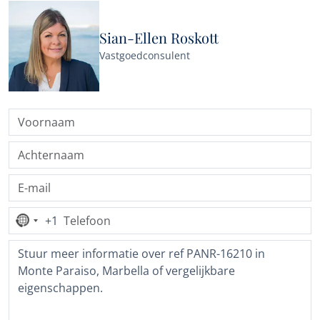
Sian-Ellen Roskott
Vastgoedconsulent
+1
Geen
land
geselecteerd