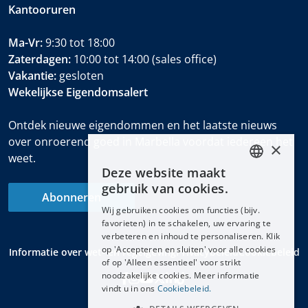
Kantooruren
Ma-Vr:
9:30 tot 18:00
Zaterdagen:
10:00 tot 14:00 (sales office)
Vakantie:
gesloten
Wekelijkse Eigendomsalert
Ontdek nieuwe eigendommen en het laatste nieuws
over onroerend goed in Marbella voordat iedereen het
×
weet.
Deze website maakt
ENGLISH
gebruik van cookies.
Abonneren
ESPAÑOL
Wij gebruiken cookies om functies (bijv.
DEUTSCH
favorieten) in te schakelen, uw ervaring te
verbeteren en inhoud te personaliseren. Klik
FRANÇAIS
op 'Accepteren en sluiten' voor alle cookies
Informatie over wet- en regelgeving
Privacybeleid
Cookiebeleid
NEDERLANDS
of op 'Alleen essentieel' voor strikt
noodzakelijke cookies. Meer informatie
vindt u in ons
Cookiebeleid.