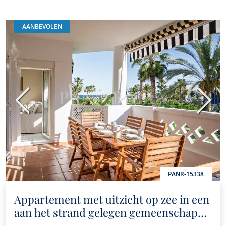
AANBEVOLEN
Vorige
Volge
PANR-15338
Appartement met uitzicht op zee in een
aan het strand gelegen gemeenschap
Playa Rocio in Puerto Banús