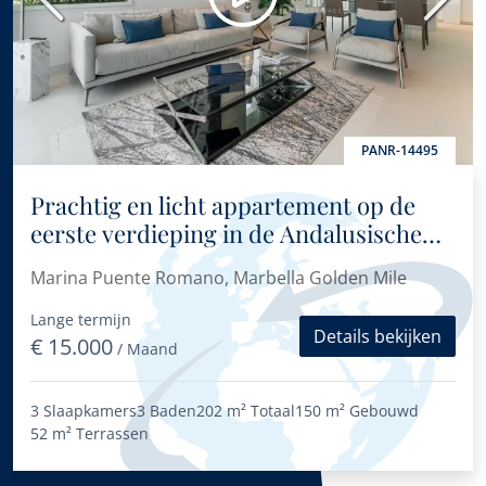
Vorige
Volge
PANR-14495
Prachtig en licht appartement op de
eerste verdieping in de Andalusische
tuinen van Marina Puente Romano
Marina Puente Romano, Marbella Golden Mile
Lange termijn
Details bekijken
€ 15.000
/ Maand
3 Slaapkamers
3 Baden
202 m²
Totaal
150 m²
Gebouwd
52 m²
Terrassen