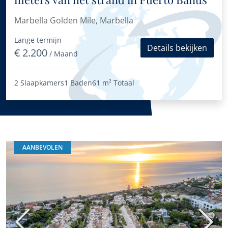
Marbella Golden Mile, Marbella
Lange termijn
Details bekijken
€ 2.200
/ Maand
2 Slaapkamers
1 Baden
61 m²
Totaal
AANBEVOLEN
Vorige
Volge