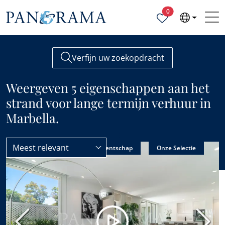
Geselecteerde ei
0
Verfijn uw zoekopdracht
Weergeven 5 eigenschappen aan het
strand voor lange termijn verhuur in
Marbella.
Meest relevant
Marbella
Aan het strand
Prijs verlaagd
Enig agentschap
Onze Selectie