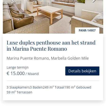
PANR-14907
Luxe duplex penthouse aan het strand
in Marina Puente Romano
Marina Puente Romano, Marbella Golden Mile
Lange termijn
Details bekijken
€ 15.000
/ Maand
3 Slaapkamers
3 Baden
249 m²
Totaal
190 m²
Gebouwd
59 m²
Terrassen