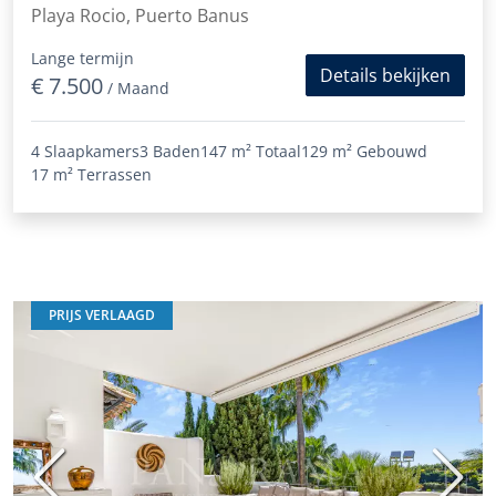
Playa Rocio, Puerto Banus
Lange termijn
Details bekijken
€ 7.500
/ Maand
4 Slaapkamers
3 Baden
147 m²
Totaal
129 m²
Gebouwd
17 m²
Terrassen
PRIJS VERLAAGD
Vorige
Volge