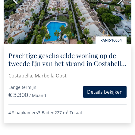
PANR-16054
Prachtige geschakelde woning op de
tweede lijn van het strand in Costabella,
Oost-Marbella
Costabella, Marbella Oost
Lange termijn
Details bekijken
€ 3.300
/ Maand
4 Slaapkamers
3 Baden
227 m²
Totaal