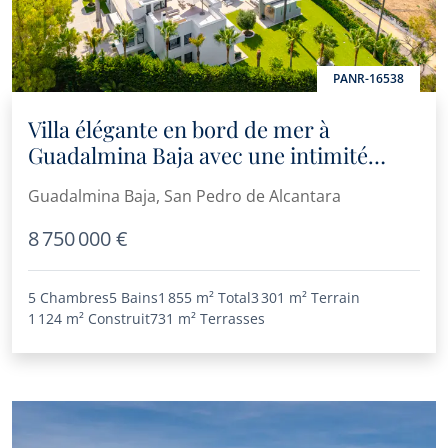
PANR-16538
Villa élégante en bord de mer à
Guadalmina Baja avec une intimité
exceptionnelle et un design
Guadalmina Baja, San Pedro de Alcantara
contemporain
8 750 000 €
5 Chambres
5 Bains
1 855 m²
Total
3 301 m²
Terrain
1 124 m²
Construit
731 m²
Terrasses