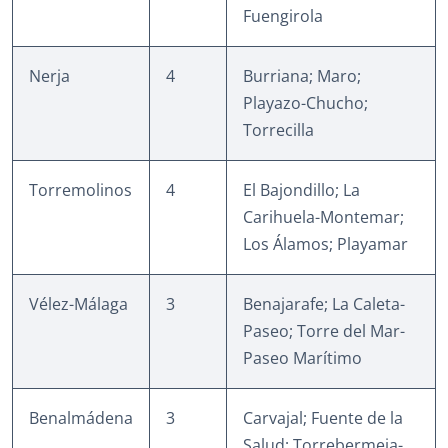
Fuengirola
Nerja
4
Burriana; Maro;
Playazo-Chucho;
Torrecilla
Torremolinos
4
El Bajondillo; La
Carihuela-Montemar;
Los Álamos; Playamar
Vélez-Málaga
3
Benajarafe; La Caleta-
Paseo; Torre del Mar-
Paseo Marítimo
Benalmádena
3
Carvajal; Fuente de la
Salud; Torrebermeja-