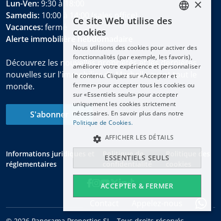
×
Lun-Ven:
9:30 à 18:00
Samedis:
10:00 à 14:00 (sales office)
Ce site Web utilise des
ENGLISH
Vacances:
fermé
cookies
Alerte immobilière hebdomadaire
ESPAÑOL
Nous utilisons des cookies pour activer des
DEUTSCH
fonctionnalités (par exemple, les favoris),
Découvrez les nouvelles propriétés et les dernières
améliorer votre expérience et personnaliser
FRANÇAIS
nouvelles sur l'immobilier de Marbella avant tout le
le contenu. Cliquez sur «Accepter et
NEDERLANDS
monde.
fermer» pour accepter tous les cookies ou
sur «Essentiels seuls» pour accepter
uniquement les cookies strictement
S'abonner
nécessaires. En savoir plus dans notre
Politique de Cookies.
AFFICHER LES DÉTAILS
Informations juridiques et
Politique de
Politique des
ESSENTIELS SEULS
réglementaires
confidentialité
cookies
ACCEPTER & FERMER
Contact
Appelez-nous
© 2026 Panorama Properties SL - Tous droits réservés.