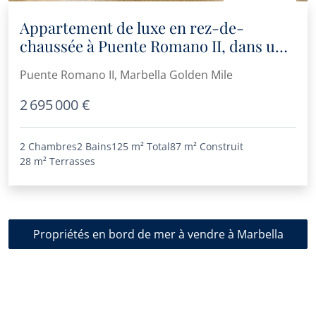
Appartement de luxe en rez-de-
chaussée à Puente Romano II, dans un
emplacement privilégié en bord de mer
Puente Romano II, Marbella Golden Mile
sur le Golden Mile
2 695 000 €
2 Chambres
2 Bains
125 m²
Total
87 m²
Construit
28 m²
Terrasses
Propriétés en bord de mer à vendre à Marbella