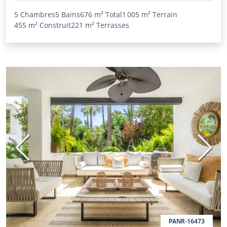
5 Chambres
5 Bains
676 m²
Total
1 005 m²
Terrain
455 m²
Construit
221 m²
Terrasses
Précédent
Suiva
PANR-16473