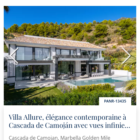
Précédent
Suiva
PANR-13435
Villa Allure, élégance contemporaine à
Cascada de Camoján avec vues infinies
sur la Méditerranée
Cascada de Camojan, Marbella Golden Mile