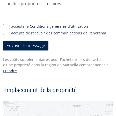
J'accepte le
Conditions générales d'utilisation
J'accepte de recevoir des communications de Panorama
Envoyer le message
Les coûts supplémentaires pour l'acheteur lors de l'achat
d'une propriété dans la région de Marbella comprennent : 7%
I.T.P. (Impuesto de Transmisiones Patrimoniales) pour toutes
Étendre
les propriétés revendues ou 10% de TVA et 1,2% de droit de
timbre pour les nouvelles propriétés achetées à un promoteur.
En outre, l'acheteur paie les honoraires du notaire et les frais
Emplacement de la propriété
d'enregistrement des actes au registre foncier. Conformément
au décret de la Junta de Andalucía 218/2005 du 11 octobre,
une copie de la fiche d'information de cette propriété est
disponible à notre bureau principal à l'Edif. Centro Expo, Blvd.
Alfonso Hohenlohe s/n, 29602 Marbella (Málaga)..