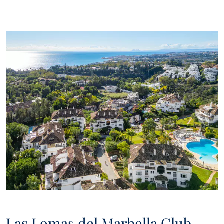
utilisées pour répondre à votre demande et vous proposer de
nouvelles propriétés ou des propriétés similaires sur le
marché. Si vous sélectionnez que vous acceptez de recevoir
des communications de Panorama, nous vous enverrons
périodiquement des informations concernant l'évolution du
marché immobilier de Marbella, des nouvelles intéressantes
sur certains types de propriétés, de nouvelles bonnes affaires
à saisir, de nouvelles propriétés sur le marché, et Panorama
vous les proposera par email ou d'autres plateformes de
communication..
Las Lomas del Marbella Club