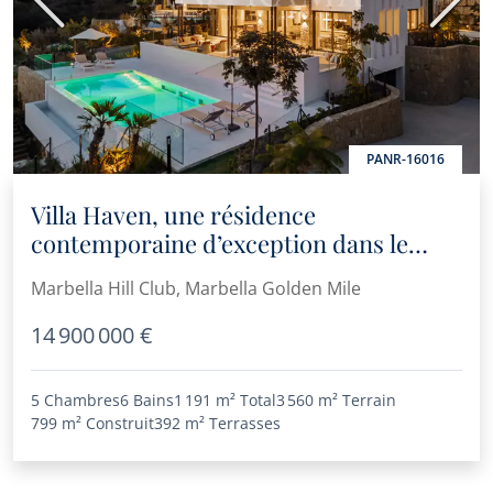
Précédent
Suiva
PANR-16016
Villa Haven, une résidence
contemporaine d’exception dans le
prestigieux Marbella Hill Club
Marbella Hill Club, Marbella Golden Mile
14 900 000 €
5 Chambres
6 Bains
1 191 m²
Total
3 560 m²
Terrain
799 m²
Construit
392 m²
Terrasses