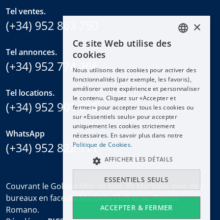
Tel ventes.
(+34) 952 863 750
×
Ce site Web utilise des
ENGLISH
Tel annonces.
cookies
ESPAÑOL
(+34) 952 774 266
Nous utilisons des cookies pour activer des
DEUTSCH
fonctionnalités (par exemple, les favoris),
améliorer votre expérience et personnaliser
FRANÇAIS
Tel locations.
le contenu. Cliquez sur «Accepter et
(+34) 952 901 015
NEDERLANDS
fermer» pour accepter tous les cookies ou
sur «Essentiels seuls» pour accepter
uniquement les cookies strictement
WhatsApp
nécessaires. En savoir plus dans notre
(+34) 952 822 111
Politique de Cookies.
AFFICHER LES DÉTAILS
ESSENTIELS SEULS
Couvrant le Golden Mile de luxe de Marbella avec des
bureaux en face du Marbella Club et au Puente
ACCEPTER & FERMER
Romano.