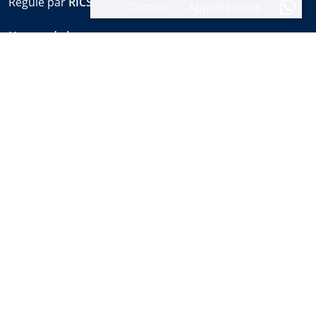
Régulé par
RICS
.
Contact
Appelez-nous
Heures de bureau
Lun-Ven:
9:30 à 18:00
Samedis:
10:00 à 14:00 (sales office)
Vacances:
fermé
Alerte immobilière hebdomadaire
Découvrez les nouvelles propriétés et les dernières
nouvelles sur l'immobilier de Marbella avant tout le
monde.
S'abonner
Informations juridiques et
Politique de
Politique des
réglementaires
confidentialité
cookies