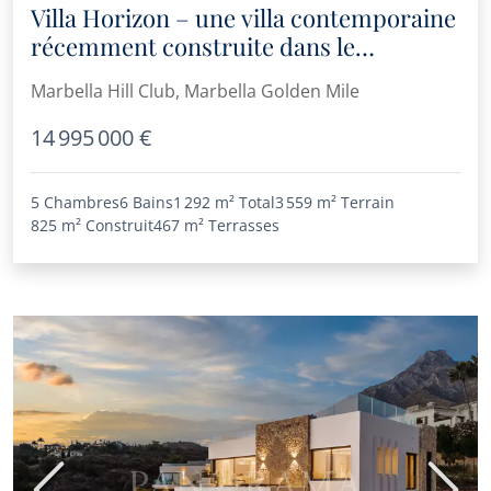
Villa Horizon – une villa contemporaine
récemment construite dans le
prestigieux Marbella Hill Club
Marbella Hill Club, Marbella Golden Mile
14 995 000 €
5 Chambres
6 Bains
1 292 m²
Total
3 559 m²
Terrain
825 m²
Construit
467 m²
Terrasses