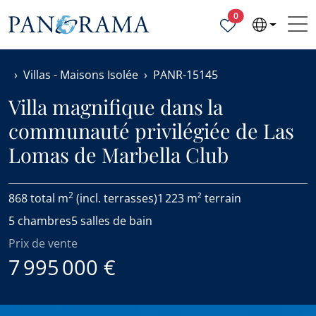
Propriétés sélecti
0
Villas - Maisons Isolée
PANR-15145
Villa magnifique dans la
communauté privilégiée de Las
Lomas de Marbella Club
2
868 total m
(incl. terrasses)
1 223 m² terrain
5 chambres
5 salles de bain
Prix de vente
7 995 000 €