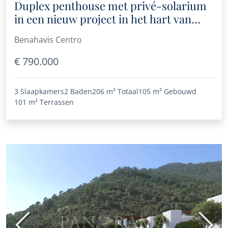
Duplex penthouse met privé-solarium
in een nieuw project in het hart van
Benahavís
Benahavis Centro
€ 790.000
3 Slaapkamers
2 Baden
206 m²
Totaal
105 m²
Gebouwd
101 m²
Terrassen