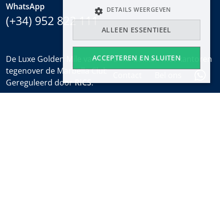
WhatsApp
DETAILS WEERGEVEN
(+34) 952 822 111
ALLEEN ESSENTIEEL
ACCEPTEREN EN SLUITEN
De Luxe Golden Mile van Marbella dekken met kantoren
tegenover de Marbella Club en bij het Puente Romano.
Contact
Bel ons
Gereguleerd door
RICS
.
Kantooruren
Ma-Vr:
9:30 tot 18:00
Zaterdagen:
10:00 tot 14:00 (sales office)
Vakantie:
gesloten
Wekelijkse Eigendomsalert
Ontdek nieuwe eigendommen en het laatste nieuws
over onroerend goed in Marbella voordat iedereen het
weet.