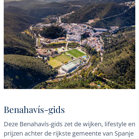
interessant nieuws over bepaalde soorten eigendommen,
nieuwe koopjes, nieuwe eigendommen op de markt, en
Panorama zal deze aan u aanbieden via e-mail of andere
communicatieplatforms..
Benahavís-gids
Deze Benahavís-gids zet de wijken, lifestyle en
prijzen achter de rijkste gemeente van Spanje