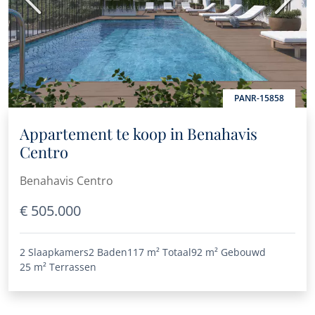
Vorige
Volge
PANR-15858
Appartement te koop in Benahavis
Centro
Benahavis Centro
€ 505.000
2 Slaapkamers
2 Baden
117 m²
Totaal
92 m²
Gebouwd
25 m²
Terrassen