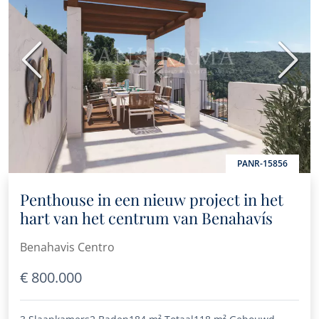
Vorige
Volge
PANR-15856
Penthouse in een nieuw project in het
hart van het centrum van Benahavís
Benahavis Centro
€ 800.000