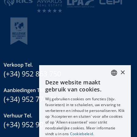
Verkoop Tel.
×
(+34) 952 863 750
Deze website maakt
ENGLISH
gebruik van cookies.
Aanbiedingen Tel.
ESPAÑOL
(+34) 952 774 266
Wij gebruiken cookies om functies (bijv.
DEUTSCH
favorieten) in te schakelen, uw ervaring te
verbeteren en inhoud te personaliseren. Klik
FRANÇAIS
Verhuur Tel.
op 'Accepteren en sluiten' voor alle cookies
NEDERLANDS
(+34) 952 901 015
of op 'Alleen essentieel' voor strikt
noodzakelijke cookies. Meer informatie
vindt u in ons
Cookiebeleid.