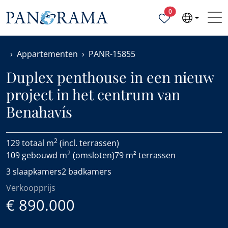
Geselecteerde ei
0
Appartementen
PANR-15855
Duplex penthouse in een nieuw
project in het centrum van
Benahavís
2
129 totaal m
(incl. terrassen)
2
109 gebouwd m
(omsloten)
79 m² terrassen
3 slaapkamers
2 badkamers
Verkoopprijs
€ 890.000