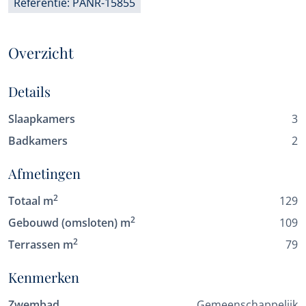
Referentie: PANR-15855
Overzicht
Details
Slaapkamers
3
Badkamers
2
Afmetingen
2
Totaal m
129
2
Gebouwd (omsloten) m
109
2
Terrassen m
79
Kenmerken
Zwembad
Gemeenschappelijk