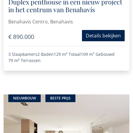
Duplex penthouse in een nieuw project
in het centrum van Benahavís
Benahavis Centro, Benahavis
Details bekijken
€ 890.000
3 Slaapkamers
2 Baden
129 m²
Totaal
109 m²
Gebouwd
79 m²
Terrassen
NIEUWBOUW
BESTE PRIJS