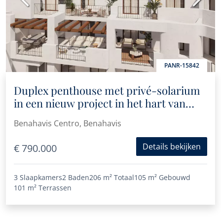
PANR-15842
Duplex penthouse met privé-solarium
in een nieuw project in het hart van
Benahavís
Benahavis Centro, Benahavis
Details bekijken
€ 790.000
3 Slaapkamers
2 Baden
206 m²
Totaal
105 m²
Gebouwd
101 m²
Terrassen