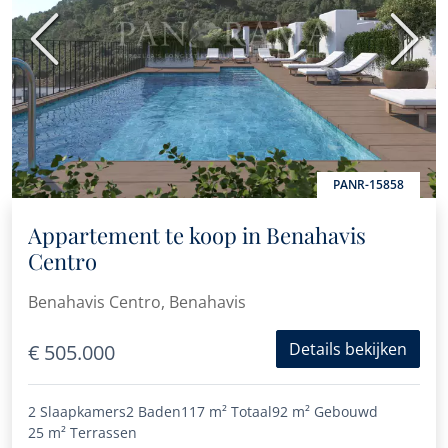
Vorige
Volge
PANR-15858
Appartement te koop in Benahavis
Centro
Benahavis Centro, Benahavis
Details bekijken
€ 505.000
2 Slaapkamers
2 Baden
117 m²
Totaal
92 m²
Gebouwd
25 m²
Terrassen