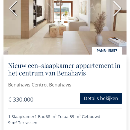
Vorige
Volge
PANR-15857
Nieuw een-slaapkamer appartement in
het centrum van Benahavís
Benahavis Centro, Benahavis
Details bekijken
€ 330.000
1 Slaapkamer
1 Bad
68 m²
Totaal
59 m²
Gebouwd
9 m²
Terrassen