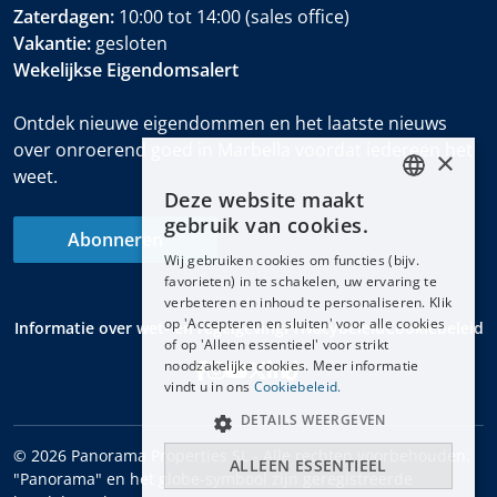
Zaterdagen:
10:00 tot 14:00 (sales office)
Vakantie:
gesloten
Wekelijkse Eigendomsalert
Ontdek nieuwe eigendommen en het laatste nieuws
over onroerend goed in Marbella voordat iedereen het
×
weet.
Deze website maakt
ENGLISH
gebruik van cookies.
Abonneren
ESPAÑOL
Wij gebruiken cookies om functies (bijv.
DEUTSCH
favorieten) in te schakelen, uw ervaring te
verbeteren en inhoud te personaliseren. Klik
FRANÇAIS
op 'Accepteren en sluiten' voor alle cookies
Informatie over wet- en regelgeving
Privacybeleid
Cookiebeleid
NEDERLANDS
of op 'Alleen essentieel' voor strikt
noodzakelijke cookies. Meer informatie
vindt u in ons
Cookiebeleid.
DETAILS WEERGEVEN
© 2026 Panorama Properties SL - Alle rechten voorbehouden.
ALLEEN ESSENTIEEL
"Panorama" en het globe-symbool zijn geregistreerde