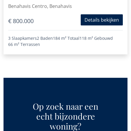
Benahavis Centro, Benahavis
Details bekijken
€ 800.000
3 Slaapkamers
2 Baden
184 m²
Totaal
118 m²
Gebouwd
66 m²
Terrassen
Op zoek naar een
echt bijzondere
woning?