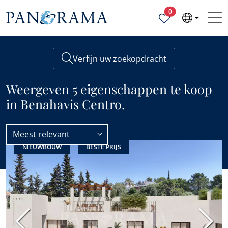
Geselecteerde ei
0
Verfijn uw zoekopdracht
Weergeven 5 eigenschappen te koop
in Benahavis Centro.
Meest relevant
NIEUWBOUW
BESTE PRIJS
Benahavis
Benahavis Centro
Vorige
Volge