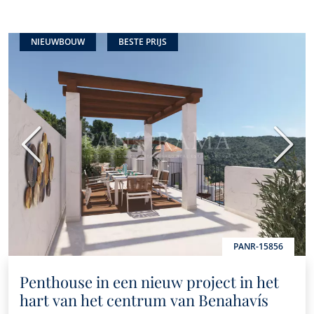
NIEUWBOUW
BESTE PRIJS
Vorige
Volge
PANR-15856
Penthouse in een nieuw project in het
hart van het centrum van Benahavís