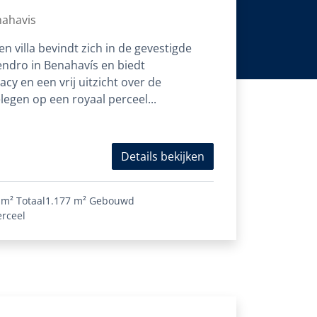
vís
nahavis
n villa bevindt zich in de gevestigde
ndro in Benahavís en biedt
vacy en een vrij uitzicht over de
egen op een royaal perceel...
Details bekijken
 m²
Totaal
1.177 m²
Gebouwd
erceel