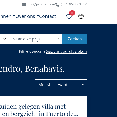
info@panorama.es
(+34) 952 863 750
Geselecteerde eigendommen
0
onnen
Over ons
Contact
Naar elke prijs
Zoeken
Geavanceerd zoeken
Filters wissen
endro, Benahavis.
Meest relevant
zuiden gelegen villa met
en bergzicht in Puerto del