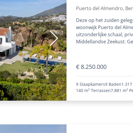
Almendro, Benaha
Puerto del Almendro, Be
Deze op het zuiden gelege
woonwijk Puerto del Alme
uitzonderlijke schaal, pri
Volgende
Middellandse Zeekust. Gel
€ 8.250.000
9 Slaapkamers
9 Baden
1.317
140 m²
Terrassen
7.881 m²
P