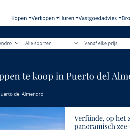
Kopen
Verkopen
Huren
Vastgoedadvies
Br
endro
Alle soorten
Vanaf elke prijs
pen te koop in Puerto del Alm
Puerto del Almendro
Verfijnde, op het 
panoramisch zee- 