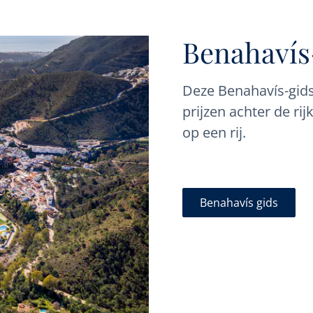
Benahavís
Deze Benahavís-gids 
prijzen achter de ri
op een rij.
Benahavís gids