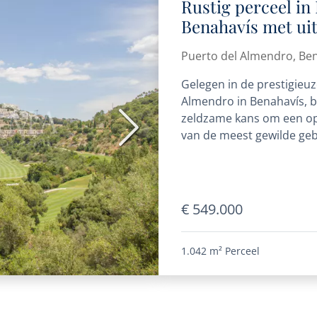
Rustig perceel in
Benahavís met uit
ontwikkelingspote
Puerto del Almendro, Be
Gelegen in de prestigieuz
Almendro in Benahavís, bi
zeldzame kans om een op 
Volgende
van de meest gewilde geb
€ 549.000
1.042 m²
Perceel