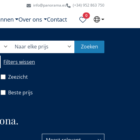
info@panorama.es
(+34) 952 863 750
Geselecteerde eigendommen
0
onnen
Over ons
Contact
Naar elke prijs
Zoeken
Filters wissen
Zeezicht
Beste prijs
ona.