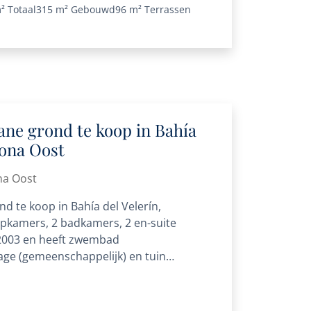
²
Totaal
315 m²
Gebouwd
96 m²
Terrassen
ne grond te koop in Bahía
pona Oost
na Oost
 te koop in Bahía del Velerín,
pkamers, 2 badkamers, 2 en-suite
2003 en heeft zwembad
age (gemeenschappelijk) en tuin
etingen: 148m² gebouwd, 126m²...