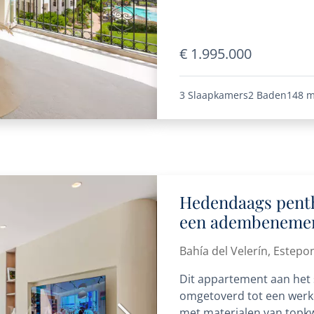
€ 1.995.000
3 Slaapkamers
2 Baden
148 m
Hedendaags penth
een adembenemend
Velerín, Estepona
Bahía del Velerín, Estepo
Dit appartement aan het 
omgetoverd tot een werkel
met materialen van topkwa