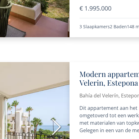
€ 1.995.000
3 Slaapkamers
2 Baden
148 m
Modern apparteme
Velerin, Estepona
Bahía del Velerín, Estepo
Dit appartement aan het 
omgetoverd tot een werkel
met materialen van topkwa
Volgende
Gelegen in een van de me