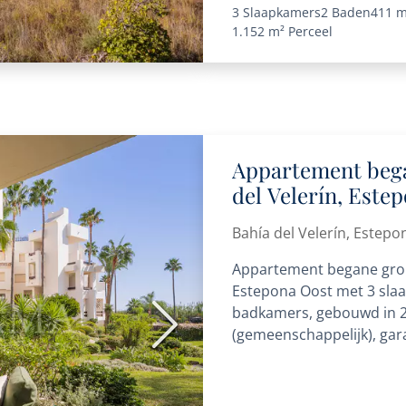
3 Slaapkamers
2 Baden
411 m
1.152 m²
Perceel
Appartement bega
del Velerín, Este
Bahía del Velerín, Estepo
Appartement begane grond
Estepona Oost met 3 slaa
badkamers, gebouwd in 
Volgende
(gemeenschappelijk), gar
(gemeenschappelijk). Afm