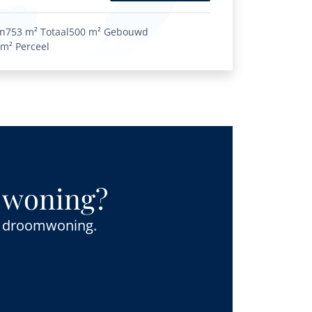
en
753 m²
Totaal
500 m²
Gebouwd
 m²
Perceel
e woning?
uw droomwoning.