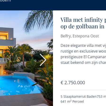
odern
Villa met infinity
op de golfbaan in
Belfry, Estepona Oost
Deze elegante villa met v
rustige en exclusieve woo
prestigieuze El Campanar
Volgende
staat bekend om zijn char
€ 2.750.000
5 Slaapkamers
4 Baden
753 m
641 m²
Perceel