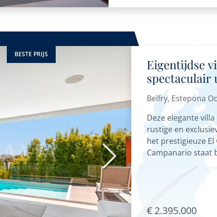
BESTE PRIJS
Eigentijdse vi
spectaculair 
Belfry, Estep
Belfry, Estepona O
Deze elegante villa
rustige en exclusi
het prestigieuze E
Campanario staat b
Volgende
in...
€ 2.395.000