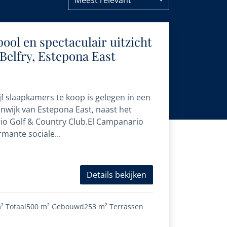
Meest relevant
 pool en spectaculair uitzicht
 Belfry, Estepona East
ijf slaapkamers te koop is gelegen in een
nwijk van Estepona East, naast het
io Golf & Country Club.El Campanario
mante sociale...
Details bekijken
²
Totaal
500 m²
Gebouwd
253 m²
Terrassen