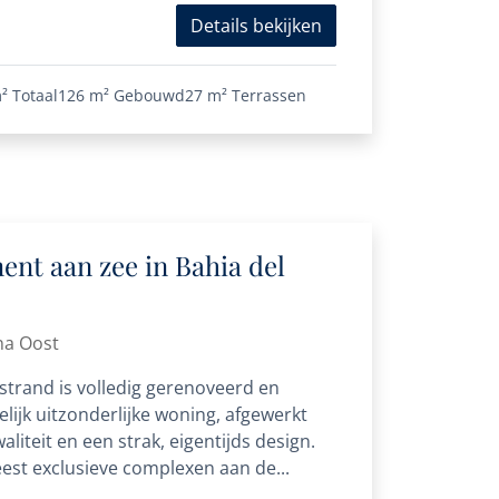
Details bekijken
²
Totaal
126 m²
Gebouwd
27 m²
Terrassen
nt aan zee in Bahia del
na Oost
strand is volledig gerenoveerd en
ijk uitzonderlijke woning, afgewerkt
liteit en een strak, eigentijds design.
est exclusieve complexen aan de...