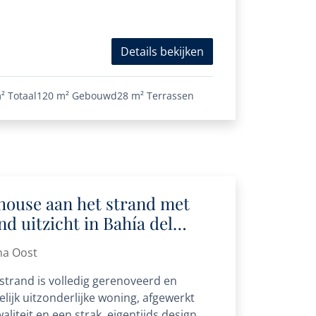
Details bekijken
²
Totaal
120 m²
Gebouwd
28 m²
Terrassen
ouse aan het strand met
 uitzicht in Bahía del
na Oost
strand is volledig gerenoveerd en
ijk uitzonderlijke woning, afgewerkt
liteit en een strak, eigentijds design.