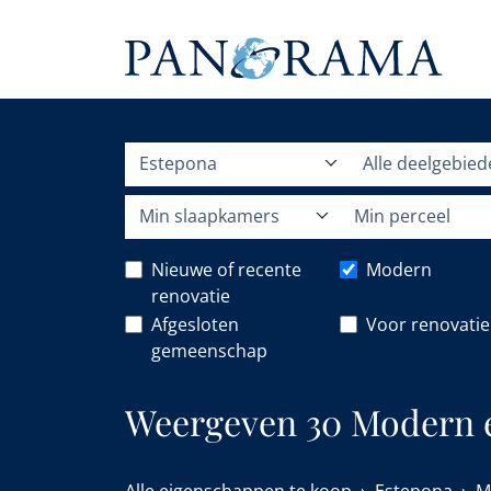
Estepona
Alle deelgebie
Min slaapkamers
Min perceel
Nieuwe of recente
Modern
renovatie
Afgesloten
Voor renovatie
gemeenschap
Weergeven 30 Modern e