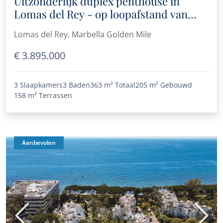
Uitzonderlijk duplex penthouse in
Lomas del Rey - op loopafstand van
Puente Romano
Lomas del Rey, Marbella Golden Mile
€ 3.895.000
3 Slaapkamers
3 Baden
363 m²
Totaal
205 m²
Gebouwd
158 m²
Terrassen
Aanbevolen
Vorige
Volge