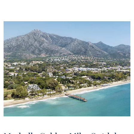
worden gebruikt om uw vraag te beantwoorden en nieuwe of
vergelijkbare eigendommen op de markt voor te stellen. Als u
aangeeft dat u akkoord gaat met het ontvangen van
communicatie van Panorama, zullen wij u periodiek informatie
sturen over de ontwikkeling van de vastgoedmarkt in Marbella,
interessant nieuws over bepaalde soorten eigendommen,
nieuwe koopjes, nieuwe eigendommen op de markt, en
Panorama zal deze aan u aanbieden via e-mail of andere
communicatieplatforms..