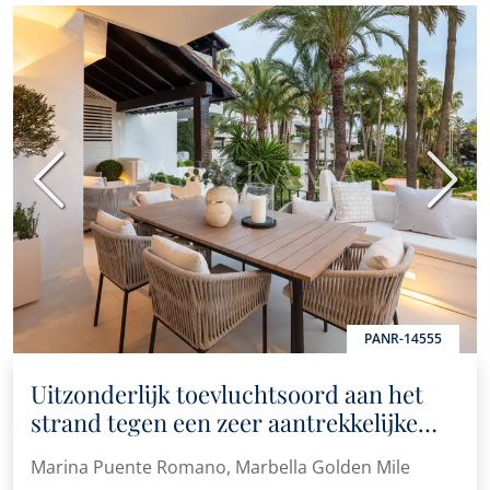
Vorige
Volge
PANR-14555
Uitzonderlijk toevluchtsoord aan het
strand tegen een zeer aantrekkelijke
prijs in Marina Puente Romano, een
Marina Puente Romano, Marbella Golden Mile
absolute toplocatie aan de Golden Mile