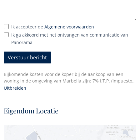
Ik accepteer de
Algemene voorwaarden
Ik ga akkoord met het ontvangen van communicatie van
Panorama
Verstuur bericht
Bijkomende kosten voor de koper bij de aankoop van een
woning in de omgeving van Marbella zijn: 7% I.T.P. (Impuesto
de Transmisiones Patrimoniales) voor alle doorverkochte
Uitbreiden
eigendommen of 10% btw en 1,2% zegelrecht voor nieuwe
eigendommen gekocht van een projectontwikkelaar. Daarnaast
betaalt de koper de notariskosten en de kosten voor het
Eigendom Locatie
registreren van de akten in het kadaster. In overeenstemming
met het decreet van de Junta de Andalucía 218/2005 van 11
oktober, is een kopie van het informatieblad voor dit
onroerend goed beschikbaar op ons hoofdkantoor in Edif.
Centro Expo, Blvd. Alfonso Hohenlohe s/n, 29602 Marbella