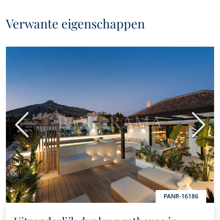
Verwante eigenschappen
Vorige
Volge
PANR-16186