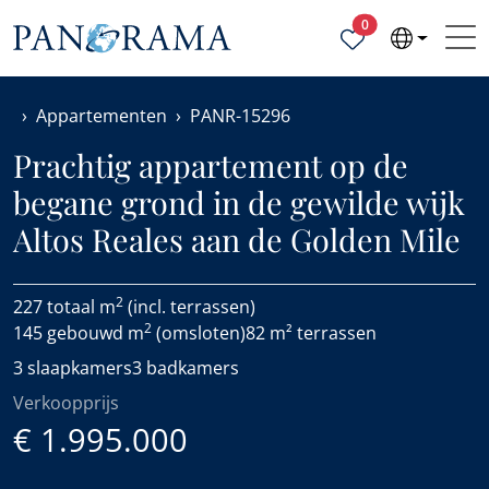
Geselecteerde ei
0
Appartementen
PANR-15296
Prachtig appartement op de
begane grond in de gewilde wijk
Altos Reales aan de Golden Mile
2
227 totaal m
(incl. terrassen)
2
145 gebouwd m
(omsloten)
82 m² terrassen
3 slaapkamers
3 badkamers
Verkoopprijs
€ 1.995.000