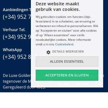
Deze website maakt
ENGLISH
gebruik van cookies.
Aanbiedingen Tel.
ESPAÑOL
(+34) 952 774 266
Wij gebruiken cookies om functies (bijv.
DEUTSCH
favorieten) in te schakelen, uw ervaring te
verbeteren en inhoud te personaliseren. Klik
FRANÇAIS
Verhuur Tel.
op 'Accepteren en sluiten' voor alle cookies
NEDERLANDS
(+34) 952 901 015
of op 'Alleen essentieel' voor strikt
noodzakelijke cookies. Meer informatie
vindt u in ons
Cookiebeleid.
WhatsApp
DETAILS WEERGEVEN
(+34) 952 822 111
ALLEEN ESSENTIEEL
ACCEPTEREN EN SLUITEN
De Luxe Golden Mile van Marbella dekken met kantoren
tegenover de Marbella Club en bij het Puente Romano.
Contact
Bel ons
Gereguleerd door
RICS
.
Kantooruren