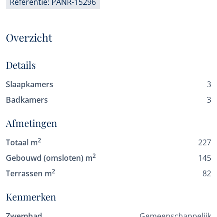
Referentie: PANR-15296
Overzicht
Details
Slaapkamers
3
Badkamers
3
Afmetingen
2
Totaal m
227
2
Gebouwd (omsloten) m
145
2
Terrassen m
82
Kenmerken
Zwembad
Gemeenschappelijk