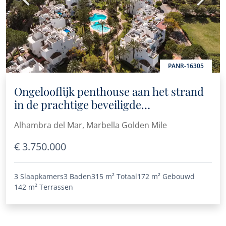
PANR-16305
Ongelooflijk penthouse aan het strand
in de prachtige beveiligde
gemeenschap van Alhambra del Mar
Alhambra del Mar, Marbella Golden Mile
€ 3.750.000
3 Slaapkamers
3 Baden
315 m²
Totaal
172 m²
Gebouwd
142 m²
Terrassen