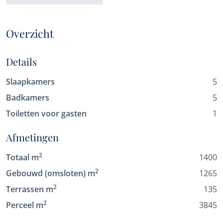
Overzicht
Details
Slaapkamers
5
Badkamers
5
Toiletten voor gasten
1
Afmetingen
2
Totaal m
1400
2
Gebouwd (omsloten) m
1265
2
Terrassen m
135
2
Perceel m
3845