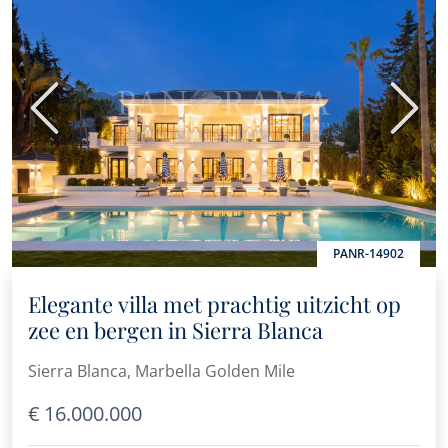
Vorige
Volge
PANR-14902
Elegante villa met prachtig uitzicht op
zee en bergen in Sierra Blanca
Sierra Blanca, Marbella Golden Mile
€ 16.000.000