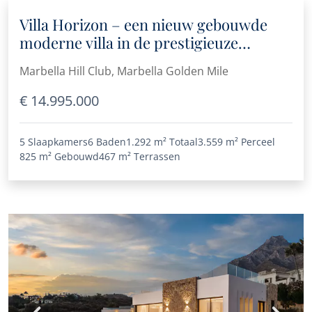
Villa Horizon – een nieuw gebouwde
moderne villa in de prestigieuze
Marbella Hill Club
Marbella Hill Club, Marbella Golden Mile
€ 14.995.000
5 Slaapkamers
6 Baden
1.292 m²
Totaal
3.559 m²
Perceel
825 m²
Gebouwd
467 m²
Terrassen