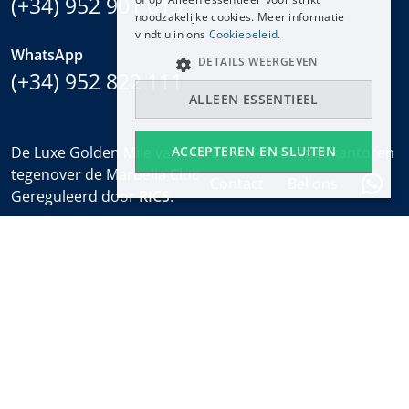
(+34) 952 901 015
noodzakelijke cookies. Meer informatie
vindt u in ons
Cookiebeleid.
WhatsApp
DETAILS WEERGEVEN
(+34) 952 822 111
ALLEEN ESSENTIEEL
ACCEPTEREN EN SLUITEN
De Luxe Golden Mile van Marbella dekken met kantoren
tegenover de Marbella Club en bij het Puente Romano.
Contact
Bel ons
Gereguleerd door
RICS
.
Kantooruren
Ma-Vr:
9:30 tot 18:00
Zaterdagen:
10:00 tot 14:00 (sales office)
Vakantie:
gesloten
Wekelijkse Eigendomsalert
Ontdek nieuwe eigendommen en het laatste nieuws