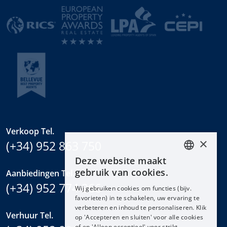
Verkoop Tel.
×
(+34) 952 863 750
Deze website maakt
ENGLISH
gebruik van cookies.
Aanbiedingen Tel.
ESPAÑOL
(+34) 952 774 266
Wij gebruiken cookies om functies (bijv.
DEUTSCH
favorieten) in te schakelen, uw ervaring te
verbeteren en inhoud te personaliseren. Klik
FRANÇAIS
Verhuur Tel.
op 'Accepteren en sluiten' voor alle cookies
NEDERLANDS
of op 'Alleen essentieel' voor strikt