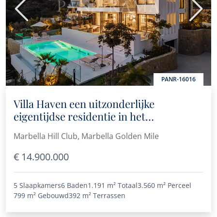
Vorige
Volge
PANR-16016
Villa Haven een uitzonderlijke
eigentijdse residentie in het
prestigieuze Marbella Hill Club
Marbella Hill Club, Marbella Golden Mile
€ 14.900.000
5 Slaapkamers
6 Baden
1.191 m²
Totaal
3.560 m²
Perceel
799 m²
Gebouwd
392 m²
Terrassen