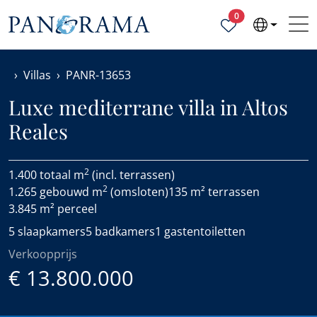
Geselecteerde ei
0
Villas
PANR-13653
Luxe mediterrane villa in Altos
Reales
2
1.400 totaal m
(incl. terrassen)
2
1.265 gebouwd m
(omsloten)
135 m² terrassen
3.845 m² perceel
5 slaapkamers
5 badkamers
1 gastentoiletten
Verkoopprijs
€ 13.800.000