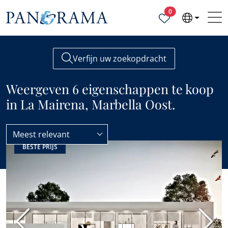
Geselecteerde ei
0
Verfijn uw zoekopdracht
Weergeven 6 eigenschappen te koop
in La Mairena, Marbella Oost.
Meest relevant
BESTE PRIJS
Marbella Oost
La Mairena
Vorige
Volge