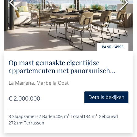
Vorige
Volge
PANR-14593
Op maat gemaakte eigentijdse
appartementen met panoramisch
zeezicht in La Mairena
La Mairena, Marbella Oost
Details bekijken
€ 2.000.000
3 Slaapkamers
2 Baden
406 m²
Totaal
134 m²
Gebouwd
272 m²
Terrassen