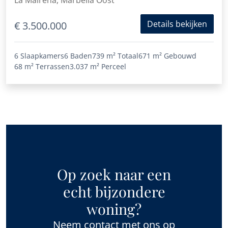
La Mairena, Marbella Oost
Details bekijken
€ 3.500.000
6 Slaapkamers
6 Baden
739 m²
Totaal
671 m²
Gebouwd
68 m²
Terrassen
3.037 m²
Perceel
Op zoek naar een
echt bijzondere
woning?
Neem contact met ons op