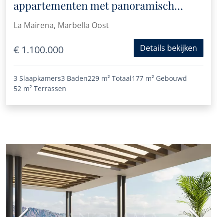
appartementen met panoramisch
zeezicht in La Mairena
La Mairena, Marbella Oost
Details bekijken
€ 1.100.000
3 Slaapkamers
3 Baden
229 m²
Totaal
177 m²
Gebouwd
52 m²
Terrassen