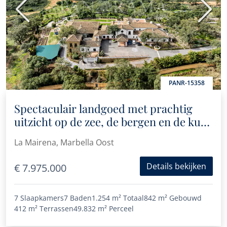
Vorige
Volge
PANR-15358
Spectaculair landgoed met prachtig
uitzicht op de zee, de bergen en de kust
van Afrika
La Mairena, Marbella Oost
Details bekijken
€ 7.975.000
7 Slaapkamers
7 Baden
1.254 m²
Totaal
842 m²
Gebouwd
412 m²
Terrassen
49.832 m²
Perceel