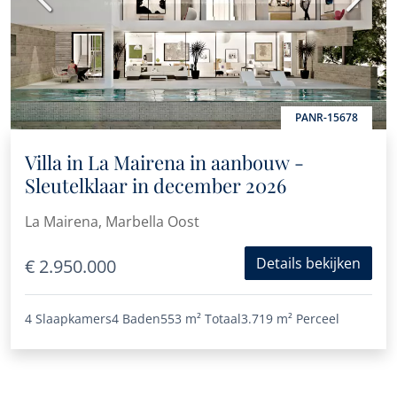
PANR-15678
Villa in La Mairena in aanbouw -
Sleutelklaar in december 2026
La Mairena, Marbella Oost
Details bekijken
€ 2.950.000
4 Slaapkamers
4 Baden
553 m²
Totaal
3.719 m²
Perceel