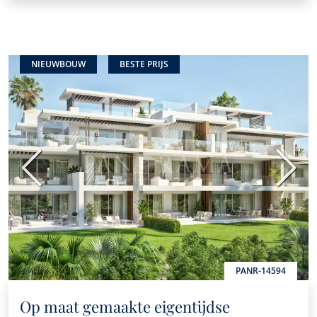
NIEUWBOUW
BESTE PRIJS
Vorige
Volge
PANR-14594
Op maat gemaakte eigentijdse