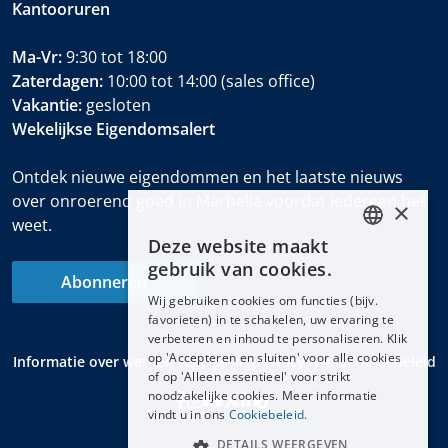
Kantooruren
Ma-Vr:
9:30 tot 18:00
Zaterdagen:
10:00 tot 14:00 (sales office)
Vakantie:
gesloten
Wekelijkse Eigendomsalert
Ontdek nieuwe eigendommen en het laatste nieuws
over onroerend goed in Marbella voordat iedereen het
×
weet.
Deze website maakt
ENGLISH
gebruik van cookies.
Abonneren
ESPAÑOL
Wij gebruiken cookies om functies (bijv.
DEUTSCH
favorieten) in te schakelen, uw ervaring te
verbeteren en inhoud te personaliseren. Klik
FRANÇAIS
op 'Accepteren en sluiten' voor alle cookies
Informatie over wet- en regelgeving
Privacybeleid
Cookiebeleid
NEDERLANDS
of op 'Alleen essentieel' voor strikt
noodzakelijke cookies. Meer informatie
vindt u in ons
Cookiebeleid.
DETAILS WEERGEVEN