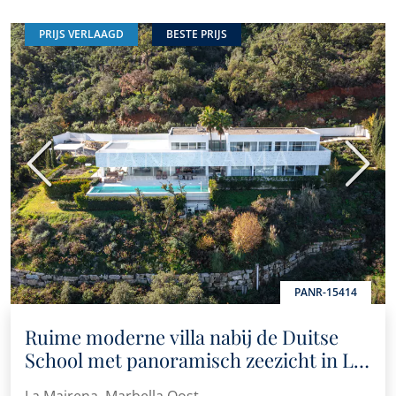
PRIJS VERLAAGD
BESTE PRIJS
Vorige
Volge
PANR-15414
Ruime moderne villa nabij de Duitse
School met panoramisch zeezicht in La
Mairena