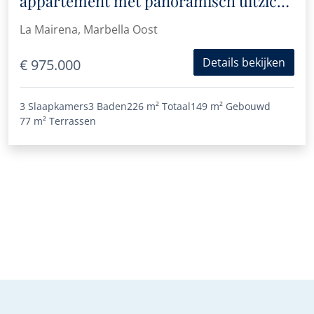
appartement met panoramisch uitzicht
op zee in La Mairena
La Mairena, Marbella Oost
Details bekijken
€ 975.000
3 Slaapkamers
3 Baden
226 m²
Totaal
149 m²
Gebouwd
77 m²
Terrassen