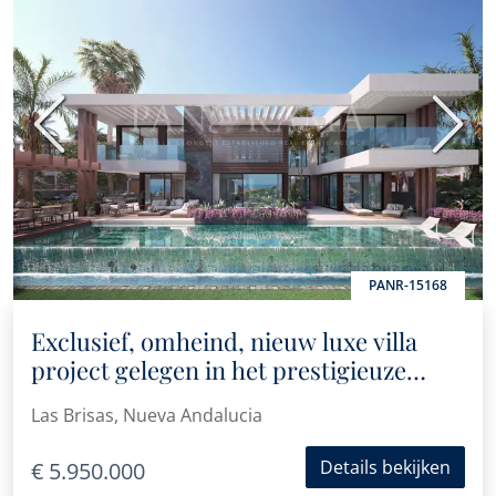
Vorige
Volge
PANR-15168
Exclusief, omheind, nieuw luxe villa
project gelegen in het prestigieuze
gebied van Las Brisas, Nueva Andalucia
Las Brisas, Nueva Andalucia
Details bekijken
€ 5.950.000