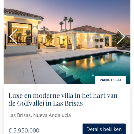
Vorige
Volge
PANR-15399
Luxe en moderne villa in het hart van
de Golfvallei in Las Brisas
Las Brisas, Nueva Andalucia
Details bekijken
€ 5.950.000