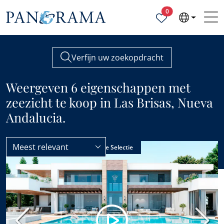
Geselecteerde ei
0
Verfijn uw zoekopdracht
Weergeven 6 eigenschappen met
zeezicht te koop in Las Brisas, Nueva
Andalucia.
Meest relevant
Las Brisas
Zeezicht
Enig agentschap
Onze Selectie