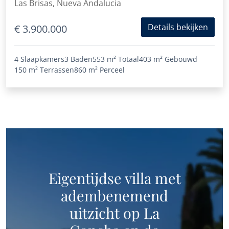
Las Brisas, Nueva Andalucia
Details bekijken
€ 3.900.000
4 Slaapkamers
3 Baden
553 m²
Totaal
403 m²
Gebouwd
150 m²
Terrassen
860 m²
Perceel
Eigentijdse villa met
adembenemend
uitzicht op La