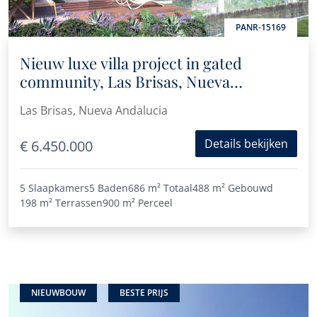
PANR-15169
Nieuw luxe villa project in gated
community, Las Brisas, Nueva
Andalucia
Las Brisas, Nueva Andalucia
Details bekijken
€ 6.450.000
5 Slaapkamers
5 Baden
686 m²
Totaal
488 m²
Gebouwd
198 m²
Terrassen
900 m²
Perceel
NIEUWBOUW
BESTE PRIJS