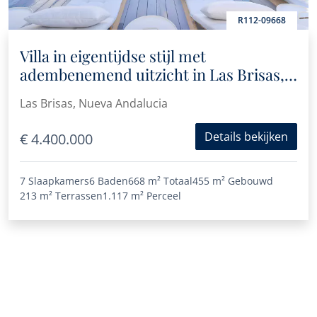
R112-09668
Villa in eigentijdse stijl met
adembenemend uitzicht in Las Brisas,
Nueva Andalucía
Las Brisas, Nueva Andalucia
Details bekijken
€ 4.400.000
7 Slaapkamers
6 Baden
668 m²
Totaal
455 m²
Gebouwd
213 m²
Terrassen
1.117 m²
Perceel