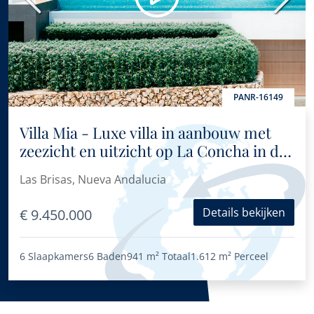
Vorige
Volge
PANR-16149
Villa Mia - Luxe villa in aanbouw met
zeezicht en uitzicht op La Concha in de
Golfvallei
Las Brisas, Nueva Andalucia
Details bekijken
€ 9.450.000
6 Slaapkamers
6 Baden
941 m²
Totaal
1.612 m²
Perceel