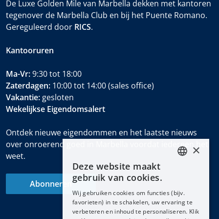
De Luxe Golden Mile van Marbella dekken met kantoren
tegenover de Marbella Club en bij het Puente Romano.
Gereguleerd door
RICS
.
Kantooruren
Ma-Vr:
9:30 tot 18:00
Zaterdagen:
10:00 tot 14:00 (sales office)
Vakantie:
gesloten
Wekelijkse Eigendomsalert
Ontdek nieuwe eigendommen en het laatste nieuws
over onroerend goed in Marbella voordat iedereen het
×
weet.
Deze website maakt
ENGLISH
gebruik van cookies.
Abonneren
ESPAÑOL
Wij gebruiken cookies om functies (bijv.
DEUTSCH
favorieten) in te schakelen, uw ervaring te
verbeteren en inhoud te personaliseren. Klik
FRANÇAIS