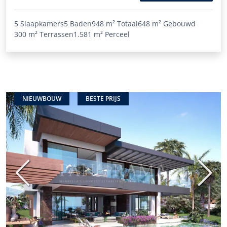
5 Slaapkamers
5 Baden
948 m²
Totaal
648 m²
Gebouwd
300 m²
Terrassen
1.581 m²
Perceel
NIEUWBOUW
BESTE PRIJS
Vorige
Volge