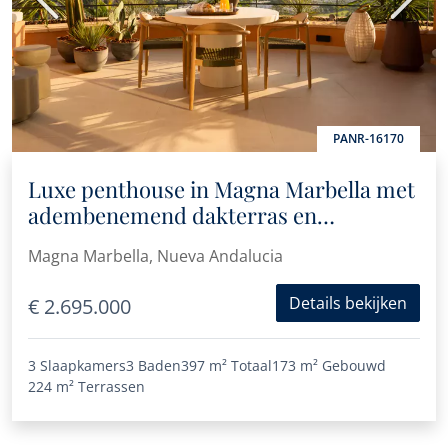
Vorige
Volge
PANR-16170
Luxe penthouse in Magna Marbella met
adembenemend dakterras en
panoramisch uitzicht op zee en bergen
Magna Marbella, Nueva Andalucia
Details bekijken
€ 2.695.000
3 Slaapkamers
3 Baden
397 m²
Totaal
173 m²
Gebouwd
224 m²
Terrassen