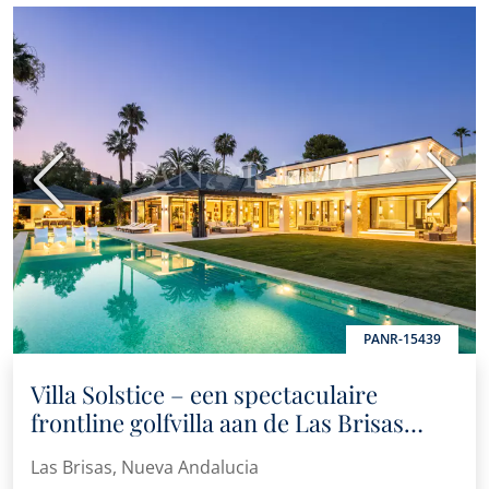
Vorige
Volge
PANR-15439
Villa Solstice – een spectaculaire
frontline golfvilla aan de Las Brisas
golfbaan
Las Brisas, Nueva Andalucia