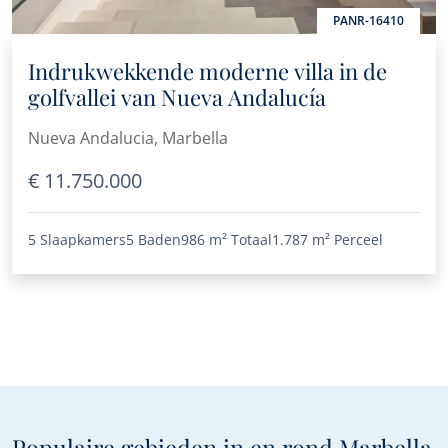
PANR-16410
Indrukwekkende moderne villa in de
golfvallei van Nueva Andalucía
Nueva Andalucia, Marbella
€ 11.750.000
5 Slaapkamers
5 Baden
986 m²
Totaal
1.787 m²
Perceel
Populaire gebieden in en rond Marbella