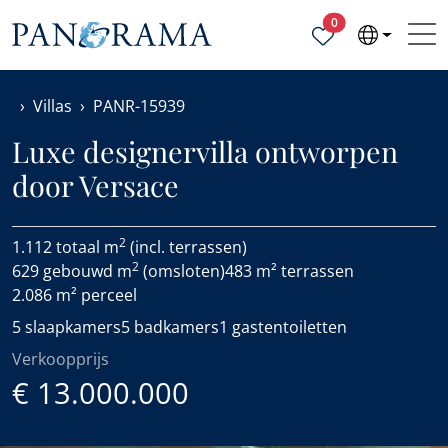
Geselecteerde ei
0
Villas
PANR-15939
Luxe designervilla ontworpen
door Versace
2
1.112 totaal m
(incl. terrassen)
2
629 gebouwd m
(omsloten)
483 m² terrassen
2.086 m² perceel
5 slaapkamers
5 badkamers
1 gastentoiletten
Verkoopprijs
€ 13.000.000