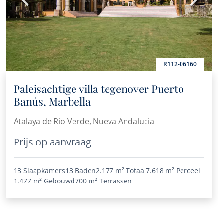
R112-06160
Paleisachtige villa tegenover Puerto
Banús, Marbella
Atalaya de Rio Verde, Nueva Andalucia
Prijs op aanvraag
13 Slaapkamers
13 Baden
2.177 m²
Totaal
7.618 m²
Perceel
1.477 m²
Gebouwd
700 m²
Terrassen