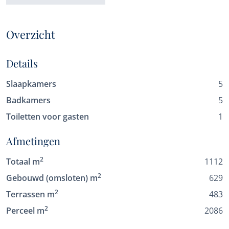
Overzicht
Details
Slaapkamers
5
Badkamers
5
Toiletten voor gasten
1
Afmetingen
2
Totaal m
1112
2
Gebouwd (omsloten) m
629
2
Terrassen m
483
2
Perceel m
2086