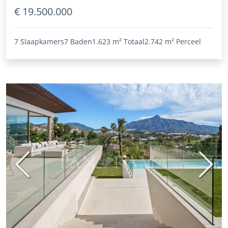
€ 19.500.000
7 Slaapkamers
7 Baden
1.623 m²
Totaal
2.742 m²
Perceel
Vorige
Volge