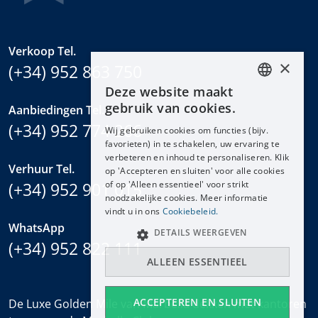
Verkoop Tel.
×
(+34) 952 863 750
Deze website maakt
ENGLISH
gebruik van cookies.
Aanbiedingen Tel.
ESPAÑOL
(+34) 952 774 266
Wij gebruiken cookies om functies (bijv.
DEUTSCH
favorieten) in te schakelen, uw ervaring te
verbeteren en inhoud te personaliseren. Klik
FRANÇAIS
Verhuur Tel.
op 'Accepteren en sluiten' voor alle cookies
NEDERLANDS
(+34) 952 901 015
of op 'Alleen essentieel' voor strikt
noodzakelijke cookies. Meer informatie
vindt u in ons
Cookiebeleid.
WhatsApp
DETAILS WEERGEVEN
(+34) 952 822 111
ALLEEN ESSENTIEEL
ACCEPTEREN EN SLUITEN
De Luxe Golden Mile van Marbella dekken met kantoren