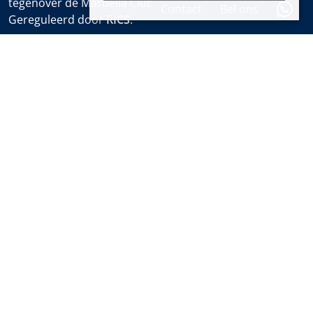
tegenover de Marbella Club en bij het Puente Romano.
Contact
Bel ons
Gereguleerd door
RICS
.
Kantooruren
Ma-Vr:
9:30 tot 18:00
Zaterdagen:
10:00 tot 14:00 (sales office)
Vakantie:
gesloten
Wekelijkse Eigendomsalert
Ontdek nieuwe eigendommen en het laatste nieuws
over onroerend goed in Marbella voordat iedereen het
weet.
Abonneren
Informatie over wet- en regelgeving
Privacybeleid
Cookiebeleid