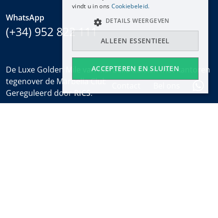
vindt u in ons
Cookiebeleid.
WhatsApp
DETAILS WEERGEVEN
(+34) 952 822 111
ALLEEN ESSENTIEEL
ACCEPTEREN EN SLUITEN
De Luxe Golden Mile van Marbella dekken met kantoren
tegenover de Marbella Club en bij het Puente Romano.
Contact
Bel ons
Gereguleerd door
RICS
.
Kantooruren
Ma-Vr:
9:30 tot 18:00
Zaterdagen:
10:00 tot 14:00 (sales office)
Vakantie:
gesloten
Wekelijkse Eigendomsalert
Ontdek nieuwe eigendommen en het laatste nieuws
over onroerend goed in Marbella voordat iedereen het