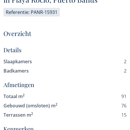
Referentie: PANR-15931
Overzicht
Details
Slaapkamers
2
Badkamers
2
Afmetingen
2
Totaal m
91
2
Gebouwd (omsloten) m
76
2
Terrassen m
15
Kenmerken