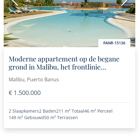
Vorige
Volge
PANR-15136
Moderne appartement op de begane
grond in Malibu, het frontlinie
strandcomplex van Puerto Banús
Malibu, Puerto Banus
€ 1.500.000
2 Slaapkamers
2 Baden
211 m²
Totaal
46 m²
Perceel
149 m²
Gebouwd
50 m²
Terrassen