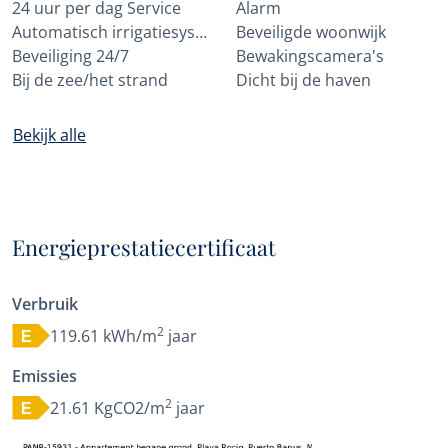
24 uur per dag Service
Alarm
Automatisch irrigatiesysteem
Beveiligde woonwijk
Beveiliging 24/7
Bewakingscamera's
Bij de zee/het strand
Dicht bij de haven
Bekijk alle
Energieprestatiecertificaat
Verbruik
2
119.61 kWh/m
jaar
E
Emissies
2
21.61 KgCO2/m
jaar
E