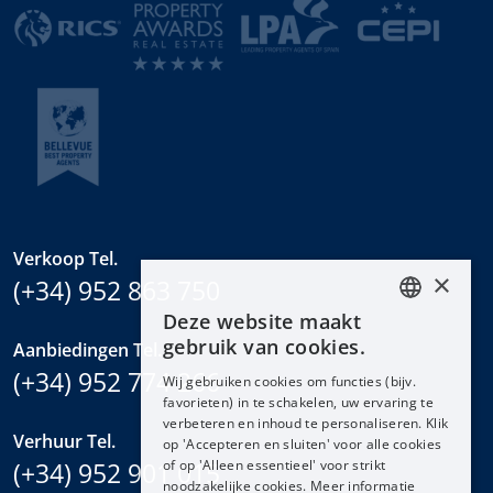
Verkoop Tel.
×
(+34) 952 863 750
Deze website maakt
ENGLISH
gebruik van cookies.
Aanbiedingen Tel.
ESPAÑOL
(+34) 952 774 266
Wij gebruiken cookies om functies (bijv.
DEUTSCH
favorieten) in te schakelen, uw ervaring te
verbeteren en inhoud te personaliseren. Klik
FRANÇAIS
Verhuur Tel.
op 'Accepteren en sluiten' voor alle cookies
NEDERLANDS
(+34) 952 901 015
of op 'Alleen essentieel' voor strikt
noodzakelijke cookies. Meer informatie