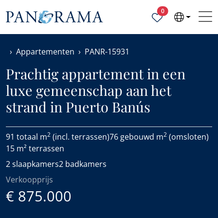
Geselecteerde ei
0
Appartementen
PANR-15931
Prachtig appartement in een
luxe gemeenschap aan het
strand in Puerto Banús
2
2
91 totaal m
(incl. terrassen)
76 gebouwd m
(omsloten)
15 m² terrassen
2 slaapkamers
2 badkamers
Verkoopprijs
€ 875.000