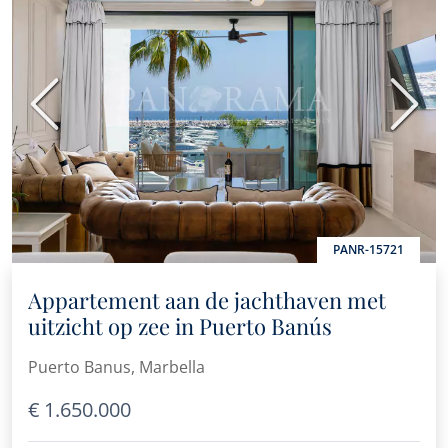
Vorige
Volge
PANR-15721
Appartement aan de jachthaven met
uitzicht op zee in Puerto Banús
Puerto Banus, Marbella
€ 1.650.000