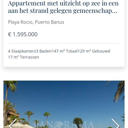
Appartement met uitzicht op zee in een
aan het strand gelegen gemeenschap
Playa Rocio in Puerto Banús
Playa Rocio, Puerto Banus
€ 1.595.000
4 Slaapkamers
3 Baden
147 m²
Totaal
129 m²
Gebouwd
17 m²
Terrassen