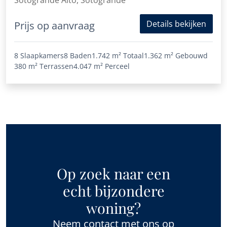
Sotogrande Alto, Sotogrande
Details bekijken
Prijs op aanvraag
8 Slaapkamers
8 Baden
1.742 m²
Totaal
1.362 m²
Gebouwd
380 m²
Terrassen
4.047 m²
Perceel
Op zoek naar een
echt bijzondere
woning?
Neem contact met ons op