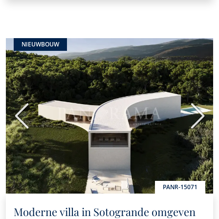
NIEUWBOUW
Vorige
Volge
PANR-15071
Moderne villa in Sotogrande omgeven