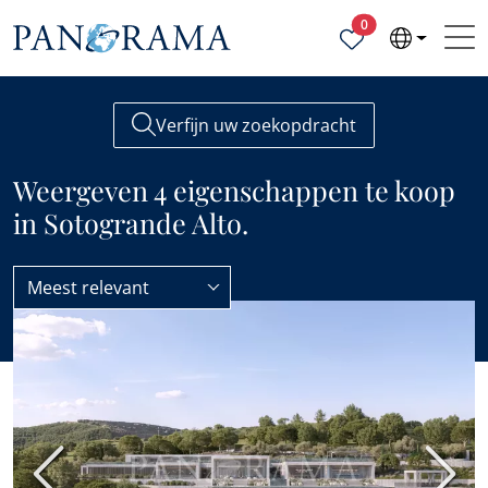
Geselecteerde ei
0
Verfijn uw zoekopdracht
Weergeven 4 eigenschappen te koop
in Sotogrande Alto.
Meest relevant
Sotogrande
Sotogrande Alto
Vorige
Volge