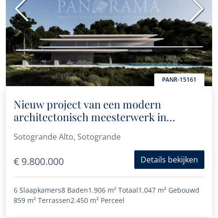
Vorige
Volge
PANR-15161
Nieuw project van een modern
architectonisch meesterwerk in
Sotogrande
Sotogrande Alto, Sotogrande
Details bekijken
€ 9.800.000
6 Slaapkamers
8 Baden
1.906 m²
Totaal
1.047 m²
Gebouwd
859 m²
Terrassen
2.450 m²
Perceel