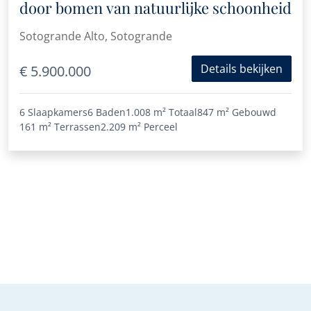
door bomen van natuurlijke schoonheid
Sotogrande Alto, Sotogrande
Details bekijken
€ 5.900.000
6 Slaapkamers
6 Baden
1.008 m²
Totaal
847 m²
Gebouwd
161 m²
Terrassen
2.209 m²
Perceel