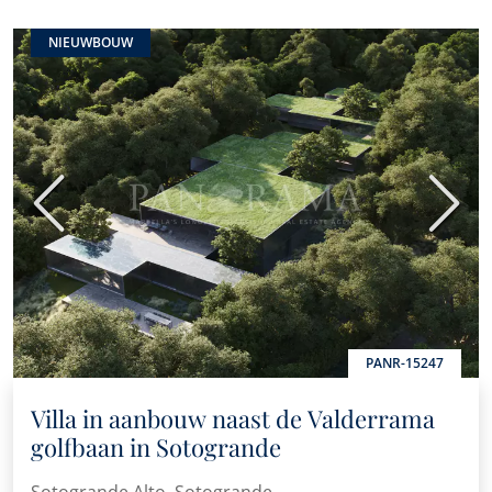
NIEUWBOUW
Vorige
Volge
PANR-15247
Villa in aanbouw naast de Valderrama
golfbaan in Sotogrande