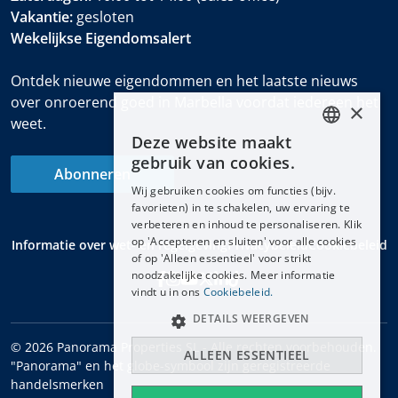
Vakantie:
gesloten
Wekelijkse Eigendomsalert
Ontdek nieuwe eigendommen en het laatste nieuws
over onroerend goed in Marbella voordat iedereen het
×
weet.
Deze website maakt
ENGLISH
gebruik van cookies.
Abonneren
ESPAÑOL
Wij gebruiken cookies om functies (bijv.
DEUTSCH
favorieten) in te schakelen, uw ervaring te
verbeteren en inhoud te personaliseren. Klik
FRANÇAIS
op 'Accepteren en sluiten' voor alle cookies
Informatie over wet- en regelgeving
Privacybeleid
Cookiebeleid
NEDERLANDS
of op 'Alleen essentieel' voor strikt
noodzakelijke cookies. Meer informatie
vindt u in ons
Cookiebeleid.
DETAILS WEERGEVEN
© 2026 Panorama Properties SL - Alle rechten voorbehouden.
ALLEEN ESSENTIEEL
"Panorama" en het globe-symbool zijn geregistreerde
handelsmerken