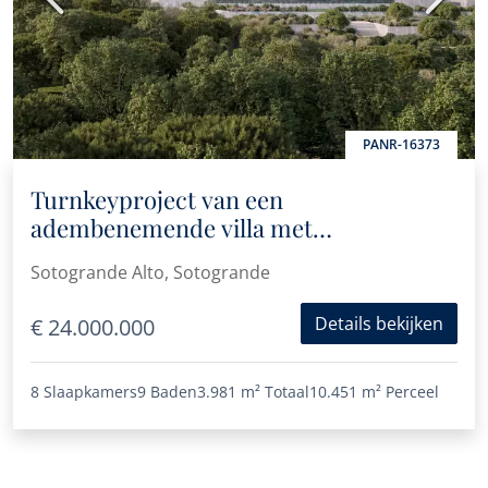
PANR-16373
Turnkeyproject van een
adembenemende villa met
panoramisch zeezicht in La Reserva,
Sotogrande Alto, Sotogrande
Sotogrande
Details bekijken
€ 24.000.000
8 Slaapkamers
9 Baden
3.981 m²
Totaal
10.451 m²
Perceel