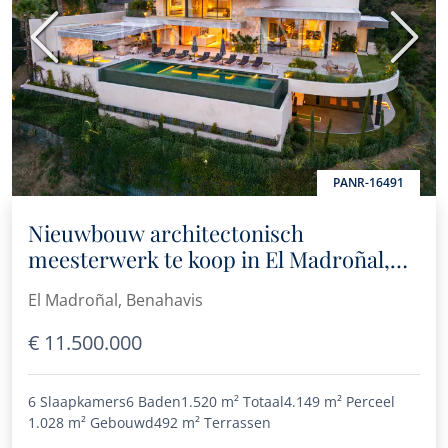
Vorige
Volge
PANR-16491
Nieuwbouw architectonisch
meesterwerk te koop in El Madroñal,
Benahavís
El Madroñal, Benahavis
€ 11.500.000
6 Slaapkamers
6 Baden
1.520 m²
Totaal
4.149 m²
Perceel
1.028 m²
Gebouwd
492 m²
Terrassen