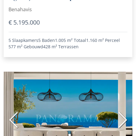
uitzicht in Benahavís
Benahavis
€ 5.195.000
5 Slaapkamers
5 Baden
1.005 m²
Totaal
1.160 m²
Perceel
577 m²
Gebouwd
428 m²
Terrassen
Vorige
Volge