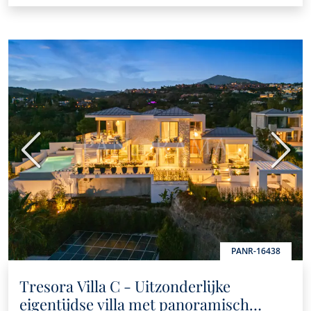
Vorige
Volge
PANR-16438
Tresora Villa C - Uitzonderlijke
eigentijdse villa met panoramisch