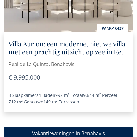
PANR-16427
Villa Aurion: een moderne, nieuwe villa
met een prachtig uitzicht op zee in Real
de La Quinta
Real de La Quinta, Benahavis
€ 9.995.000
3 Slaapkamers
4 Baden
992 m²
Totaal
9.644 m²
Perceel
712 m²
Gebouwd
149 m²
Terrassen
Vakantiewoningen in Benahavís