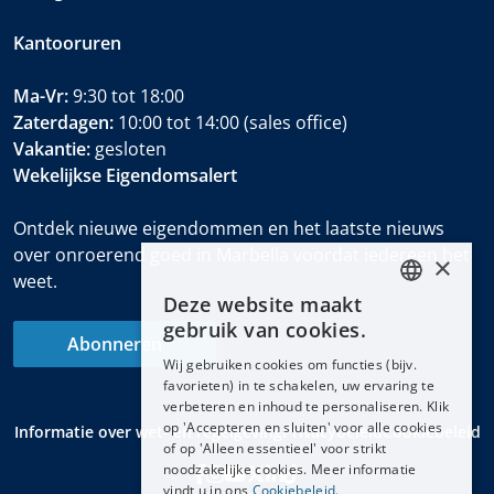
Kantooruren
Ma-Vr:
9:30 tot 18:00
Zaterdagen:
10:00 tot 14:00 (sales office)
Vakantie:
gesloten
Wekelijkse Eigendomsalert
Ontdek nieuwe eigendommen en het laatste nieuws
over onroerend goed in Marbella voordat iedereen het
×
weet.
Deze website maakt
ENGLISH
gebruik van cookies.
Abonneren
ESPAÑOL
Wij gebruiken cookies om functies (bijv.
DEUTSCH
favorieten) in te schakelen, uw ervaring te
verbeteren en inhoud te personaliseren. Klik
FRANÇAIS
op 'Accepteren en sluiten' voor alle cookies
Informatie over wet- en regelgeving
Privacybeleid
Cookiebeleid
NEDERLANDS
of op 'Alleen essentieel' voor strikt
noodzakelijke cookies. Meer informatie
vindt u in ons
Cookiebeleid.