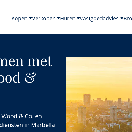
Kopen
Verkopen
Huren
Vastgoedadvies
Br
amen met
Wood &
D Wood & Co. en
diensten in Marbella