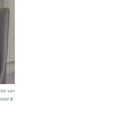
ctor van
 Wood &