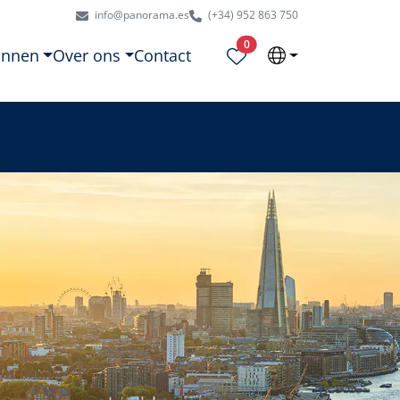
info@panorama.es
(+34) 952 863 750
Geselecteerde eigendommen
0
onnen
Over ons
Contact