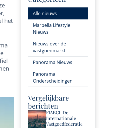
ze
r,
Alle nieuws
l het
Marbella Lifestyle
Nieuws
Nieuws over de
ama
vastgoedmarkt
le
iel
Panorama Nieuws
mmen
Panorama
Onderscheidingen
Vergelijkbare
berichten
FIABCI: De
Internationale
Vastgoedfederatie