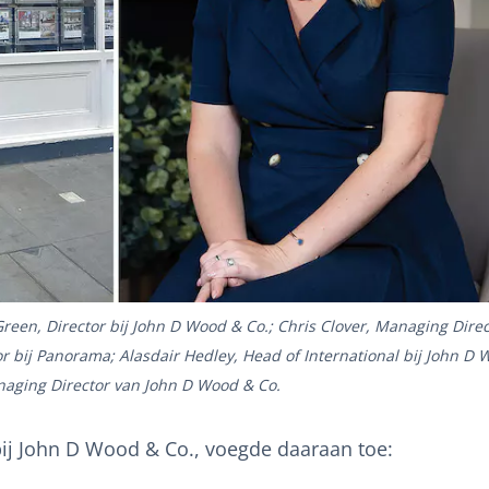
 Green, Director bij John D Wood & Co.; Chris Clover, Managing Dire
r bij Panorama; Alasdair Hedley, Head of International bij John D
naging Director van John D Wood & Co.
 bij John D Wood & Co., voegde daaraan toe: