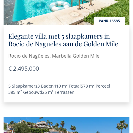
PANR-16585
Elegante villa met 5 slaapkamers in
Rocío de Nagueles aan de Golden Mile
Rocio de Nagüeles, Marbella Golden Mile
€ 2.495.000
5 Slaapkamers
3 Baden
410 m²
Totaal
578 m²
Perceel
385 m²
Gebouwd
25 m²
Terrassen