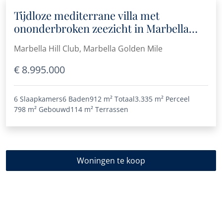
Tijdloze mediterrane villa met
ononderbroken zeezicht in Marbella
Hill Club aan de Golden Mile
Marbella Hill Club, Marbella Golden Mile
€ 8.995.000
6 Slaapkamers
6 Baden
912 m²
Totaal
3.335 m²
Perceel
798 m²
Gebouwd
114 m²
Terrassen
Woningen te koop