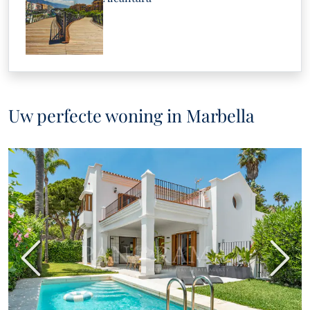
Uw perfecte woning in Marbella
Vorige
Volge