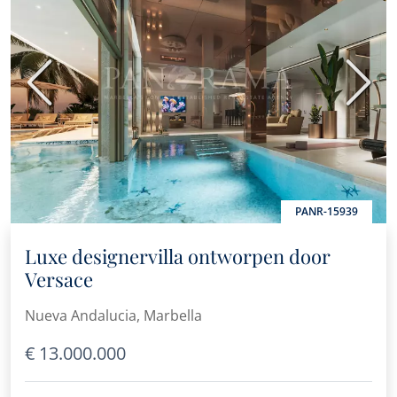
Vorige
Volge
PANR-15939
Luxe designervilla ontworpen door
Versace
Nueva Andalucia, Marbella
€ 13.000.000