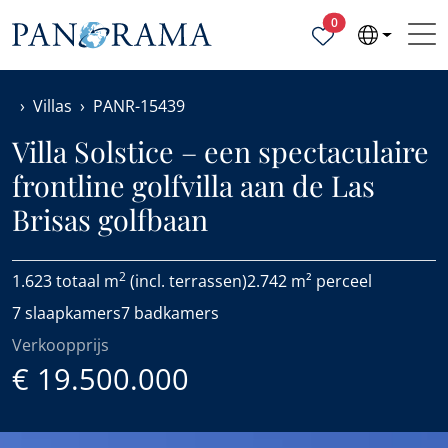
Geselecteerde ei
0
Villas
PANR-15439
Villa Solstice – een spectaculaire
frontline golfvilla aan de Las
Brisas golfbaan
2
1.623 totaal m
(incl. terrassen)
2.742 m² perceel
7 slaapkamers
7 badkamers
Verkoopprijs
€ 19.500.000