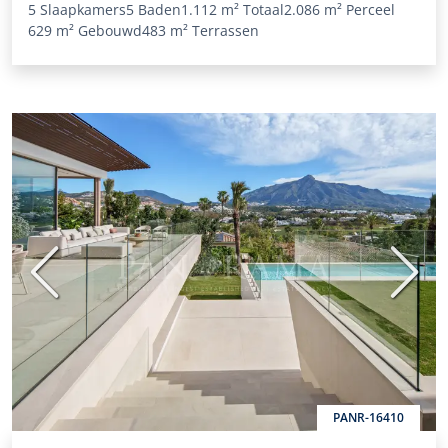
5 Slaapkamers
5 Baden
1.112 m²
Totaal
2.086 m²
Perceel
629 m²
Gebouwd
483 m²
Terrassen
Vorige
Volge
PANR-16410