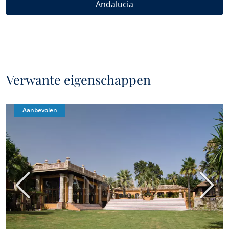
Andalucia
Verwante eigenschappen
Aanbevolen
Vorige
Volge