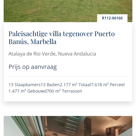
R112-06160
Paleisachtige villa tegenover Puerto
Banús, Marbella
Atalaya de Rio Verde, Nueva Andalucia
Prijs op aanvraag
13 Slaapkamers
13 Baden
2.177 m²
Totaal
7.618 m²
Perceel
1.477 m²
Gebouwd
700 m²
Terrassen