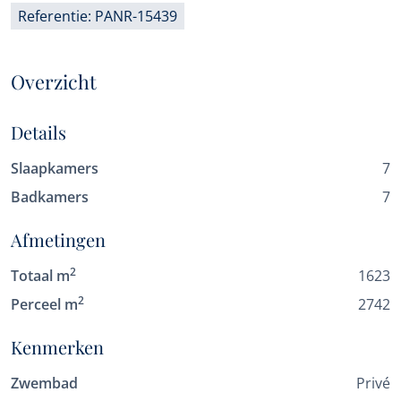
Referentie: PANR-15439
Overzicht
Details
Slaapkamers
7
Badkamers
7
Afmetingen
2
Totaal m
1623
2
Perceel m
2742
Kenmerken
Zwembad
Privé