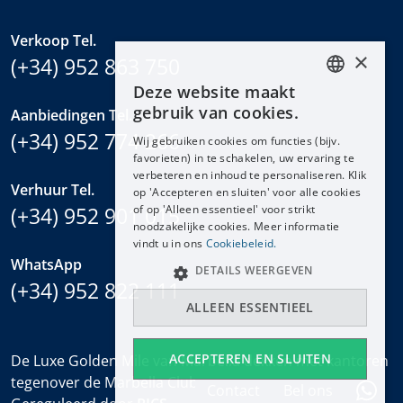
Verkoop Tel.
×
(+34) 952 863 750
Deze website maakt
ENGLISH
gebruik van cookies.
Aanbiedingen Tel.
ESPAÑOL
(+34) 952 774 266
Wij gebruiken cookies om functies (bijv.
DEUTSCH
favorieten) in te schakelen, uw ervaring te
verbeteren en inhoud te personaliseren. Klik
FRANÇAIS
Verhuur Tel.
op 'Accepteren en sluiten' voor alle cookies
NEDERLANDS
of op 'Alleen essentieel' voor strikt
(+34) 952 901 015
noodzakelijke cookies. Meer informatie
vindt u in ons
Cookiebeleid.
WhatsApp
DETAILS WEERGEVEN
(+34) 952 822 111
ALLEEN ESSENTIEEL
ACCEPTEREN EN SLUITEN
De Luxe Golden Mile van Marbella dekken met kantoren
tegenover de Marbella Club en bij het Puente Romano.
Contact
Bel ons