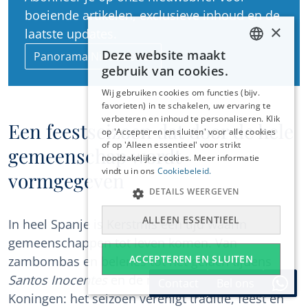
boeiende artikelen, exclusieve inhoud en de
×
laatste updates.
Deze website maakt
Panorama Nieuwsbrief
ENGLISH
gebruik van cookies.
ESPAÑOL
Wij gebruiken cookies om functies (bijv.
DEUTSCH
favorieten) in te schakelen, uw ervaring te
verbeteren en inhoud te personaliseren. Klik
FRANÇAIS
Een feestseizoen dat door de hele
op 'Accepteren en sluiten' voor alle cookies
NEDERLANDS
of op 'Alleen essentieel' voor strikt
gemeenschap wordt
noodzakelijke cookies. Meer informatie
vindt u in ons
Cookiebeleid.
vormgegeven
DETAILS WEERGEVEN
ALLEEN ESSENTIEEL
In heel Spanje is Kerstmis een tijd waarin
gemeenschappen tot leven komen. Van
ACCEPTEREN EN SLUITEN
zambombas en belenes tot het gelach tijdens
Santos Inocentes
en de majesteit van de Drie
Contact
Bel ons
Koningen: het seizoen verenigt traditie, feest en