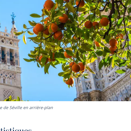
e de Séville en arrière-plan
tistiques