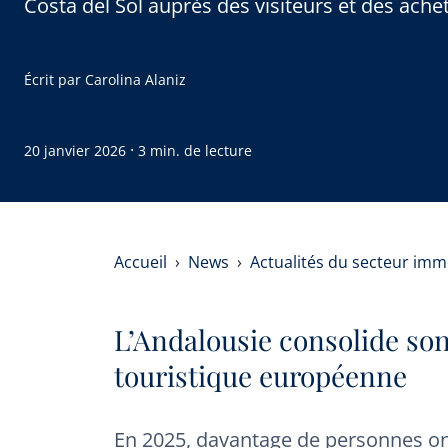
Costa del Sol auprès des visiteurs et des ache
Écrit par
Carolina Alaniz
·
20 janvier 2026
3 min. de lecture
Accueil
News
Actualités du secteur imm
L’Andalousie consolide so
touristique européenne
En 2025, davantage de personnes on