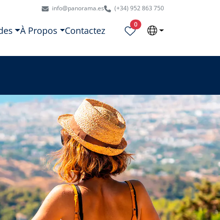
info@panorama.es
(+34) 952 863 750
Propriétés sélectionnées
0
des
À Propos
Contactez