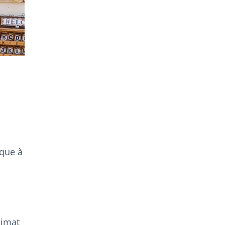
ique à
limat