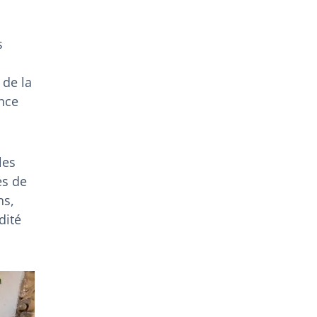
s
 de la
ance
les
es de
ns,
dité