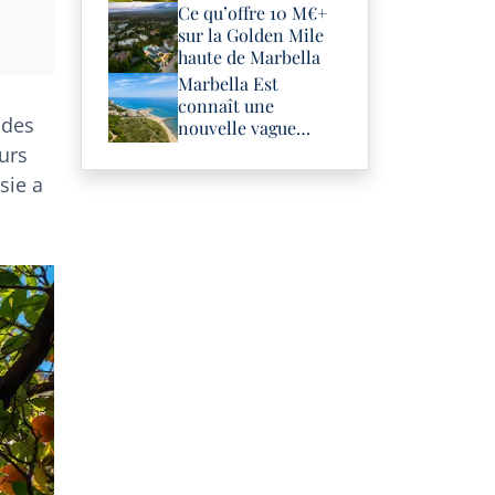
Ce qu’offre 10 M€+
sur la Golden Mile
haute de Marbella
Marbella Est
connaît une
 des
nouvelle vague
d’investissements
urs
dans les resorts de
sie a
luxe