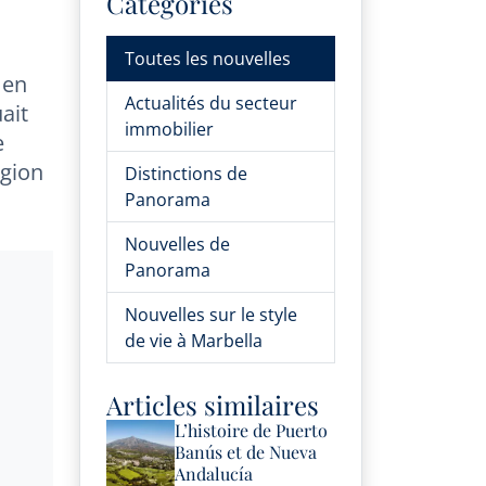
Catégories
Toutes les nouvelles
 en
Actualités du secteur
ait
immobilier
e
égion
Distinctions de
Panorama
Nouvelles de
Panorama
Nouvelles sur le style
de vie à Marbella
Articles similaires
L’histoire de Puerto
Banús et de Nueva
Andalucía